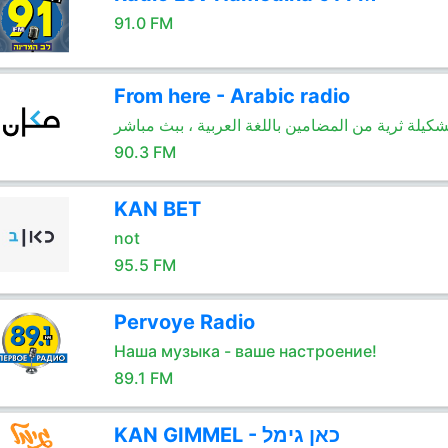
91.0 FM
From here - Arabic radio
شكيلة ثرية من المضامين باللغة العربية ، ببث مباشر
90.3 FM
KAN BET
not
95.5 FM
Pervoye Radio
Наша музыка - ваше настроение!
89.1 FM
KAN GIMMEL - כאן גימל