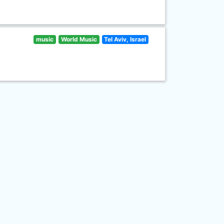
music
World Music
Tel Aviv, Israel