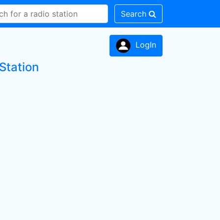
Search
LogIn
Station