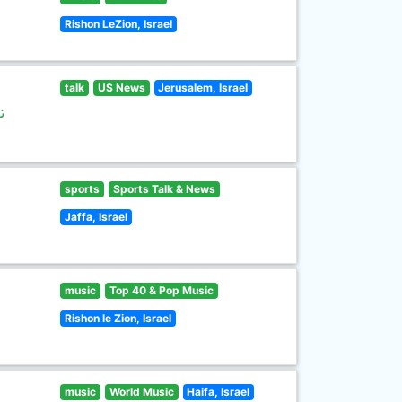
Rishon LeZion, Israel
talk
US News
Jerusalem, Israel
ت
sports
Sports Talk & News
Jaffa, Israel
music
Top 40 & Pop Music
Rishon le Zion, Israel
music
World Music
Haifa, Israel