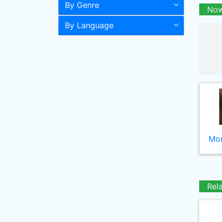
By Genre
Now
By Language
Mor
Rel