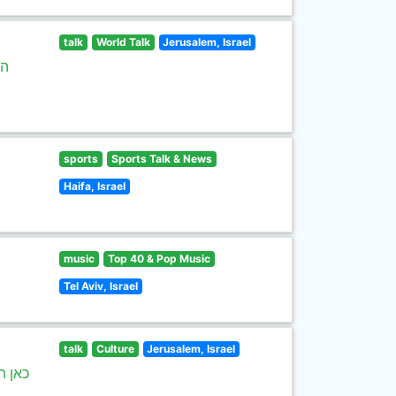
talk
World Talk
Jerusalem, Israel
הב
sports
Sports Talk & News
Haifa, Israel
music
Top 40 & Pop Music
Tel Aviv, Israel
talk
Culture
Jerusalem, Israel
כאן ת