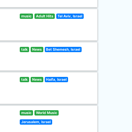
music
Adult Hits
Tel Aviv, Israel
talk
News
Bet Shemesh, Israel
talk
News
Haifa, Israel
music
World Music
Jerusalem, Israel