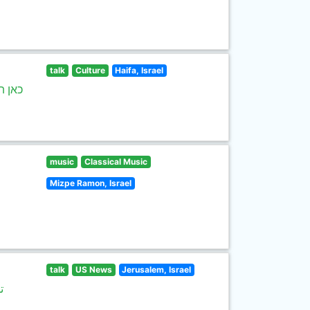
talk
Culture
Haifa, Israel
כאן ת
music
Classical Music
Mizpe Ramon, Israel
talk
US News
Jerusalem, Israel
ت