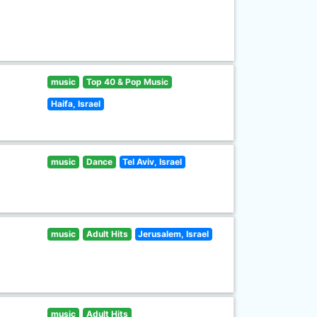
music
Top 40 & Pop Music
Haifa, Israel
music
Dance
Tel Aviv, Israel
music
Adult Hits
Jerusalem, Israel
music
Adult Hits