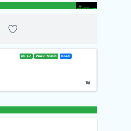
music
World Music
Israel