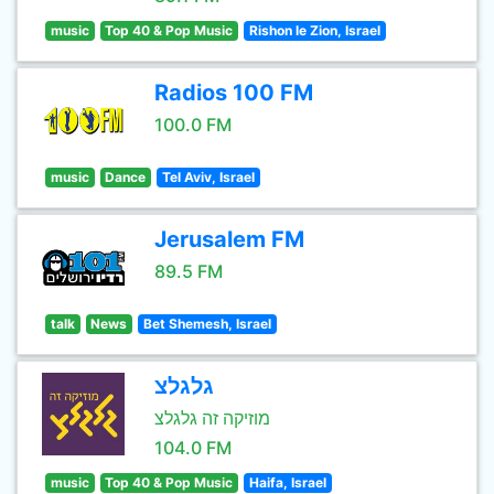
music
Top 40 & Pop Music
Rishon le Zion, Israel
Radios 100 FM
100.0 FM
music
Dance
Tel Aviv, Israel
Jerusalem FM
89.5 FM
talk
News
Bet Shemesh, Israel
גלגלצ
מוזיקה זה גלגלצ
104.0 FM
music
Top 40 & Pop Music
Haifa, Israel