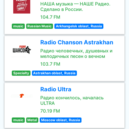
НАША музыка — НАШЕ Радио.
Сделано в России.
104.7 FM
music
Russian Music
Arkhangelsk oblast, Russia
Radio Chanson Astrakhan
Радио человечных, душевных и
мелодичных песен о вечном
103.7 FM
Specialty
Astrakhan oblast, Russia
Radio Ultra
Радио кончилось, началась
ULTRA
70.19 FM
music
Metal
Moscow oblast, Russia