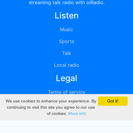
streaming talk radio with oiRadio.
Listen
Music
Sports
Talk
Local radio
Legal
Terms of service
We use cookies to enhance your experience. By
Got it!
Privacy
continuing to visit this site you agree to our use
of cookies.
More info
DMCA
Directory