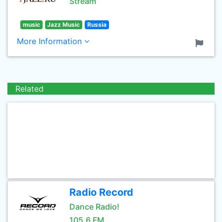
Stream
music
Jazz Music
Russia
More Information
Related
Radio Record
Dance Radio!
105.6 FM