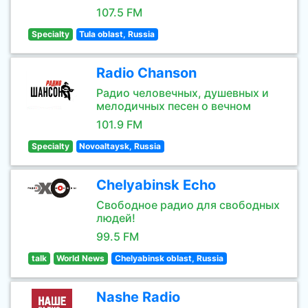
107.5 FM
Specialty
Tula oblast, Russia
Radio Chanson
Радио человечных, душевных и
мелодичных песен о вечном
101.9 FM
Specialty
Novoaltaysk, Russia
Chelyabinsk Echo
Свободное радио для свободных
людей!
99.5 FM
talk
World News
Chelyabinsk oblast, Russia
Nashe Radio