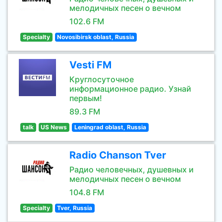
мелодичных песен о вечном
102.6 FM
Specialty
Novosibirsk oblast, Russia
Vesti FM
Круглосуточное
информационное радио. Узнай
первым!
89.3 FM
talk
US News
Leningrad oblast, Russia
Radio Chanson Tver
Радио человечных, душевных и
мелодичных песен о вечном
104.8 FM
Specialty
Tver, Russia