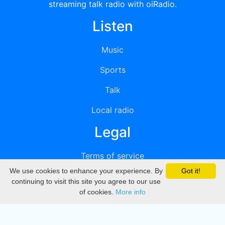
streaming talk radio with oiRadio.
Listen
Music
Sports
Talk
Local radio
Legal
Terms of service
We use cookies to enhance your experience. By
Got it!
Privacy
continuing to visit this site you agree to our use
of cookies.
More info
DMCA
Directory