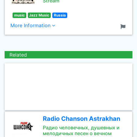
Stream
music
Jazz Music
Russia
More Information
Related
Radio Chanson Astrakhan
Радио человечных, душевных и
мелодичных песен о вечном