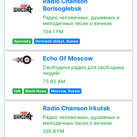
Radio Chanson
Borisoglebsk
Радио человечных, душевных и
мелодичных песен о вечном
104.1 FM
Specialty
Voronezh oblast, Russia
Echo Of Moscow
Свободное радио для свободных
людей!
73.82 AM
talk
World News
Moscow, Russia
Radio Chanson Irkutsk
Радио человечных, душевных и
мелодичных песен о вечном
105.6 FM