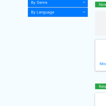
By Genre
Now
By Language
Mor
Rel