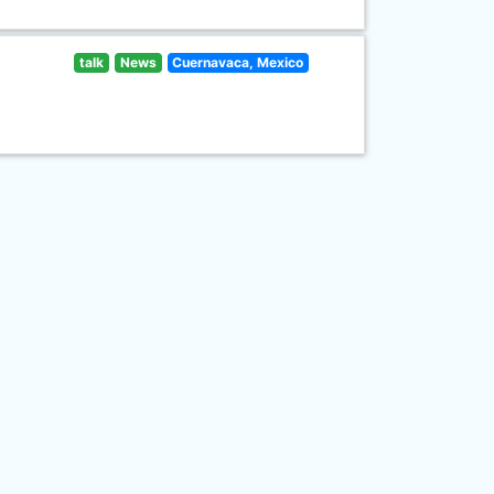
talk
News
Cuernavaca, Mexico