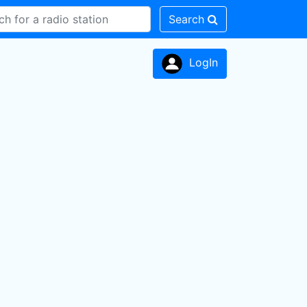
Search
LogIn