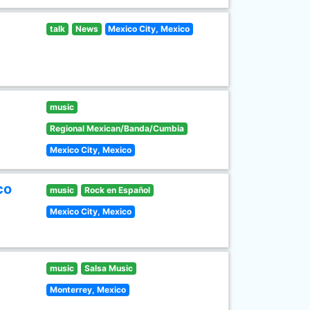
talk
News
Mexico City, Mexico
music
Regional Mexican/Banda/Cumbia
Mexico City, Mexico
co
music
Rock en Español
Mexico City, Mexico
music
Salsa Music
Monterrey, Mexico