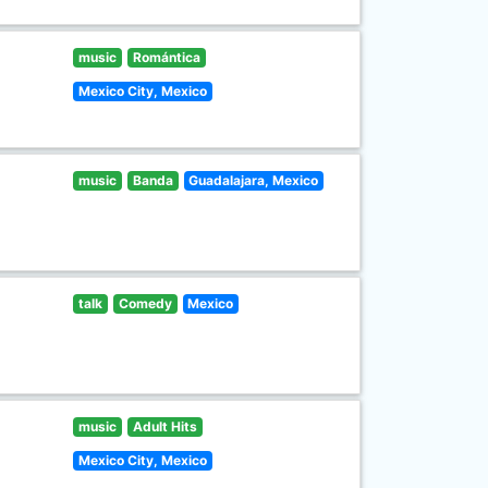
music
Romántica
Mexico City, Mexico
music
Banda
Guadalajara, Mexico
talk
Comedy
Mexico
music
Adult Hits
Mexico City, Mexico