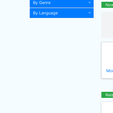
By Genre
Now
By Language
Mor
Rel