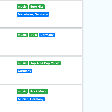
music
Euro Hits
Mannheim, Germany
music
80's
Germany
music
Top 40 & Pop Music
Germany
music
Rock Music
Munich, Germany