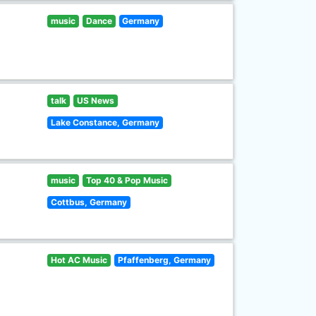
music
Dance
Germany
talk
US News
Lake Constance, Germany
music
Top 40 & Pop Music
Cottbus, Germany
Hot AC Music
Pfaffenberg, Germany