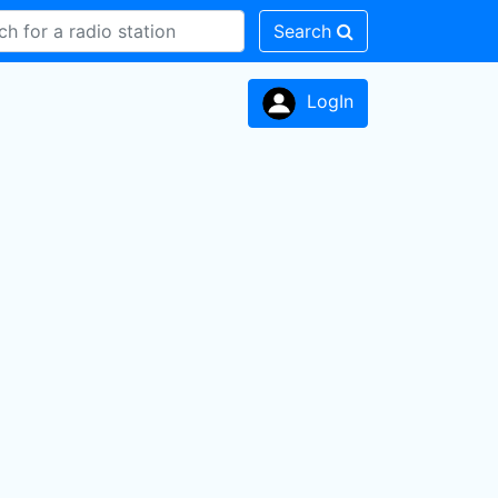
Search
LogIn