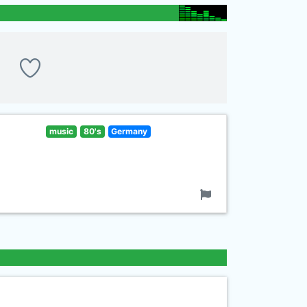
music
80's
Germany