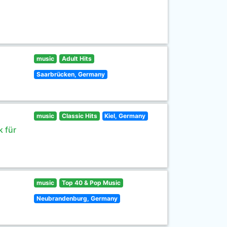
music
Adult Hits
Saarbrücken, Germany
music
Classic Hits
Kiel, Germany
 für
music
Top 40 & Pop Music
Neubrandenburg, Germany