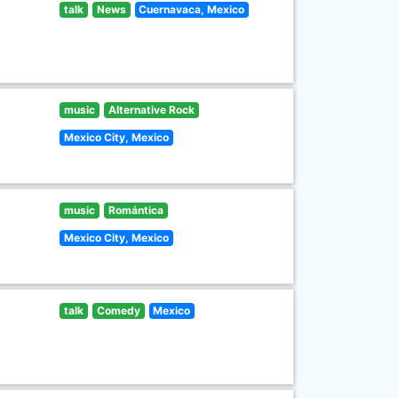
talk
News
Cuernavaca, Mexico
music
Alternative Rock
Mexico City, Mexico
music
Romántica
Mexico City, Mexico
talk
Comedy
Mexico