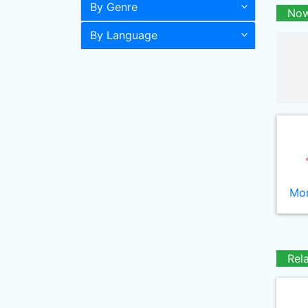
By Genre
Now
By Language
Mor
Rel