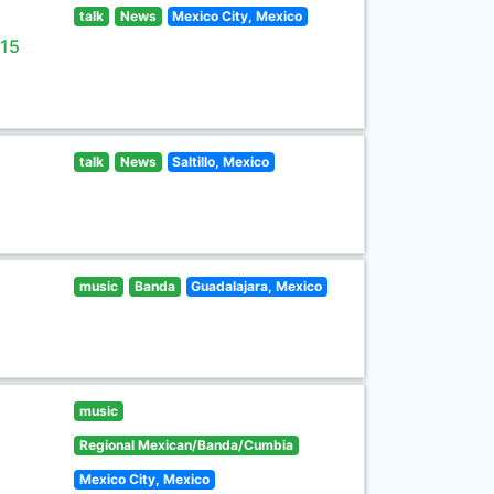
talk
News
Mexico City, Mexico
 15
talk
News
Saltillo, Mexico
music
Banda
Guadalajara, Mexico
music
Regional Mexican/Banda/Cumbia
Mexico City, Mexico