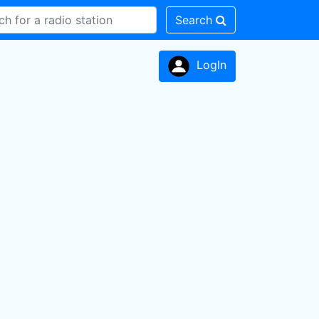
Search
LogIn