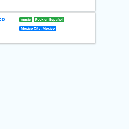
co
music
Rock en Español
Mexico City, Mexico