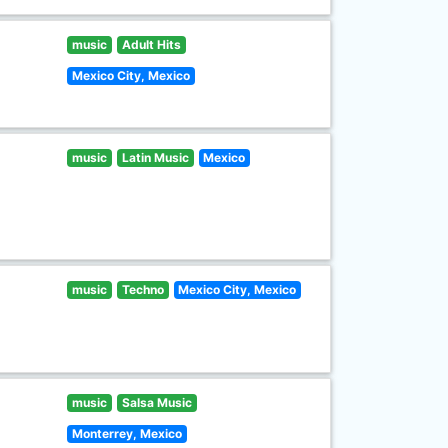
music
Adult Hits
Mexico City, Mexico
music
Latin Music
Mexico
music
Techno
Mexico City, Mexico
music
Salsa Music
Monterrey, Mexico