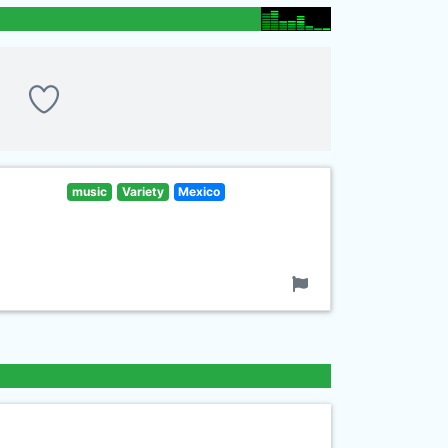
music
Variety
Mexico