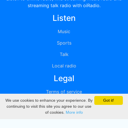
streaming talk radio with oiRadio.
Listen
Music
Sports
Talk
Local radio
Legal
Terms of service
We use cookies to enhance your experience. By
Got it!
Privacy
continuing to visit this site you agree to our use
of cookies.
More info
DMCA
Directory