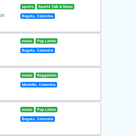
sports
Sports Talk & News
os
Bogota, Colombia
music
Pop Latino
Bogota, Colombia
music
Reggaeton
Medellin, Colombia
music
Pop Latino
Bogota, Colombia