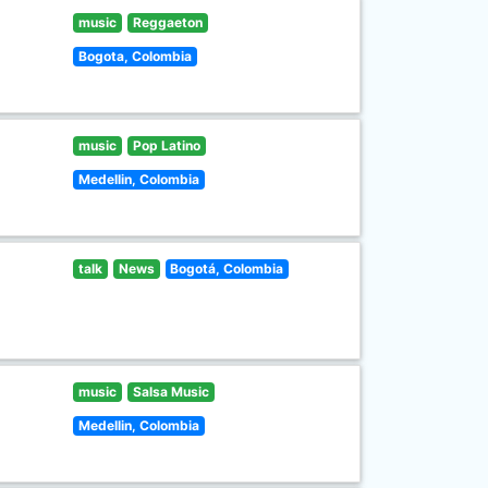
music
Reggaeton
Bogota, Colombia
music
Pop Latino
Medellin, Colombia
talk
News
Bogotá, Colombia
music
Salsa Music
Medellin, Colombia