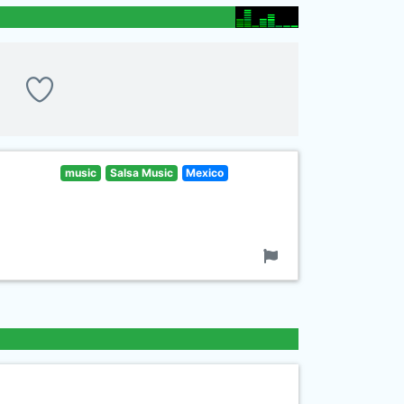
music
Salsa Music
Mexico