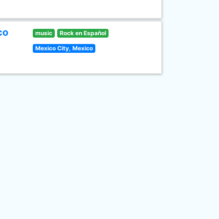
co
music
Rock en Español
Mexico City, Mexico