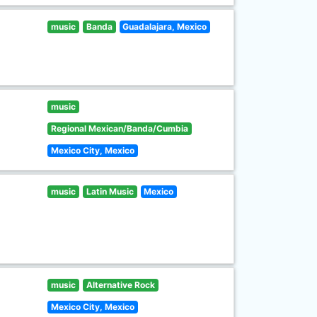
music
Banda
Guadalajara, Mexico
music
Regional Mexican/Banda/Cumbia
Mexico City, Mexico
music
Latin Music
Mexico
music
Alternative Rock
Mexico City, Mexico