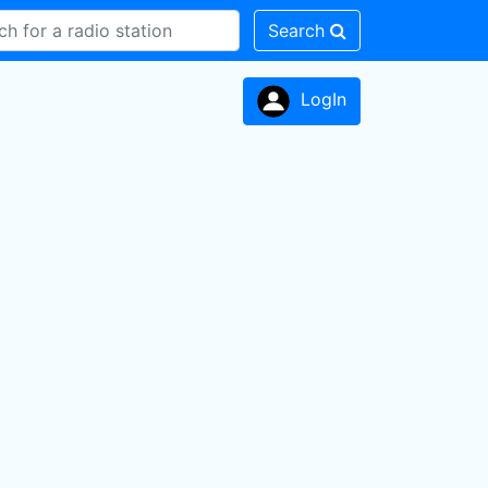
Search
LogIn