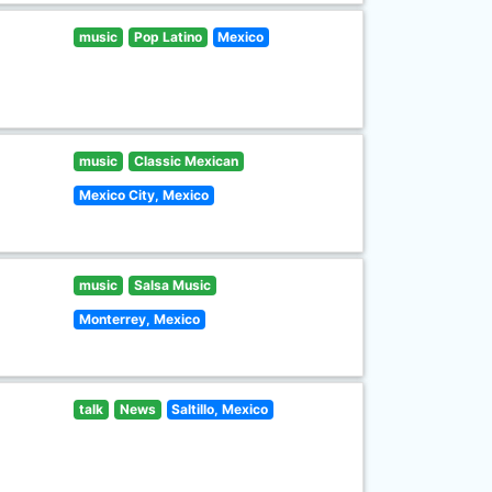
music
Pop Latino
Mexico
music
Classic Mexican
Mexico City, Mexico
music
Salsa Music
Monterrey, Mexico
talk
News
Saltillo, Mexico