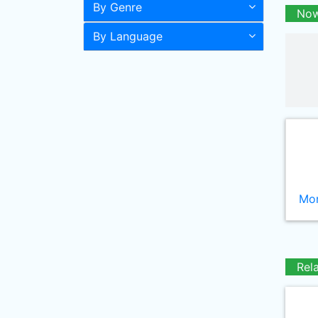
By Genre
Now
By Language
Mor
Rel