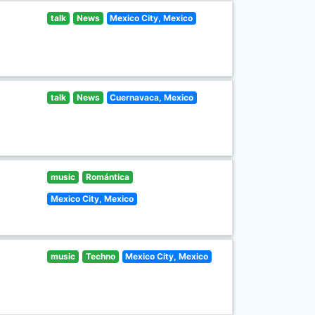
talk
News
Mexico City, Mexico
talk
News
Cuernavaca, Mexico
music
Romántica
Mexico City, Mexico
music
Techno
Mexico City, Mexico