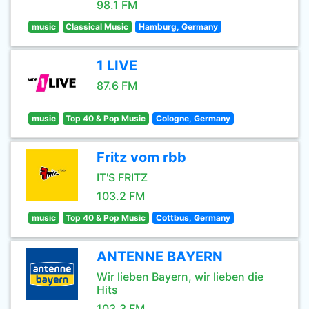
98.1 FM
music
Classical Music
Hamburg, Germany
1 LIVE
87.6 FM
music
Top 40 & Pop Music
Cologne, Germany
Fritz vom rbb
IT'S FRITZ
103.2 FM
music
Top 40 & Pop Music
Cottbus, Germany
ANTENNE BAYERN
Wir lieben Bayern, wir lieben die
Hits
103.3 FM