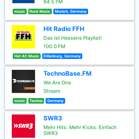
94.5 FM
music
Rock Music
Munich, Germany
Hit Radio FFH
Das ist Hessens Playlist!
100.0 FM
Hot AC Music
Dillenburg, Germany
TechnoBase.FM
We Are One
Stream
music
Techno
Germany
SWR3
Mehr Hits. Mehr Kicks. Einfach
SWR3