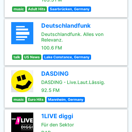
music
Adult Hits
Saarbrücken, Germany
Deutschlandfunk
Deutschlandfunk. Alles von
Relevanz.
100.6 FM
talk
US News
Lake Constance, Germany
DASDING
DASDING - Live.Laut.Lässig.
92.5 FM
music
Euro Hits
Mannheim, Germany
1LIVE diggi
Für den Sektor