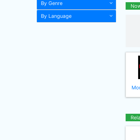
By Genre
Now
By Language
Mor
Rel