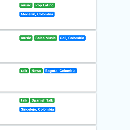
music
Pop Latino
Medellin, Colombia
music
Salsa Music
Cali, Colombia
talk
News
Bogota, Colombia
talk
Spanish Talk
Sincelejo, Colombia