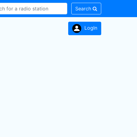
Search
LogIn