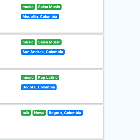
music
Salsa Music
Medellin, Colombia
music
Salsa Music
San Andres, Colombia
music
Pop Latino
Bogota, Colombia
talk
News
Bogotá, Colombia