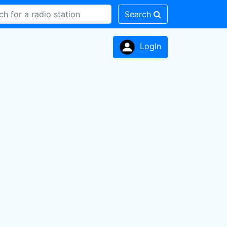
Search
LogIn