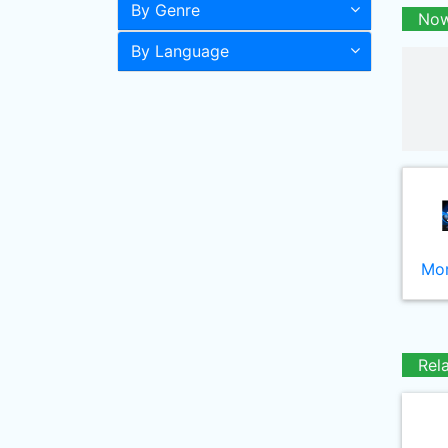
By Genre
Now
By Language
Mor
Rel