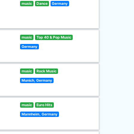
music
Dance
Germany
music
Top 40 & Pop Music
Germany
music
Rock Music
Munich, Germany
music
Euro Hits
Mannheim, Germany