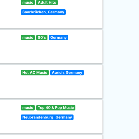
music
Adult Hits
Saarbrücken, Germany
music
80's
Germany
Hot AC Music
Aurich, Germany
music
Top 40 & Pop Music
Neubrandenburg, Germany