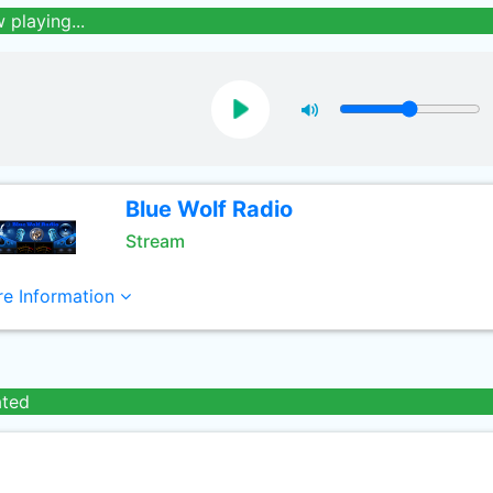
 playing...
Blue Wolf Radio
Stream
e Information
ated