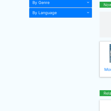
By Genre
Now
By Language
Mor
Rel