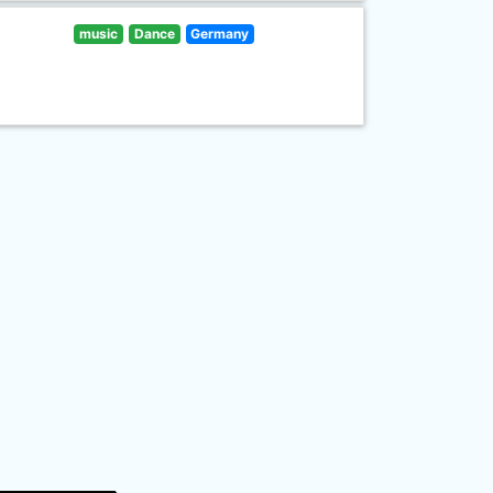
music
Dance
Germany