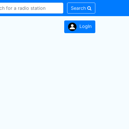
Search
LogIn