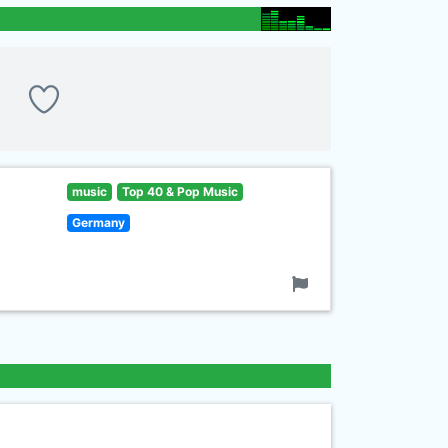
music
Top 40 & Pop Music
Germany