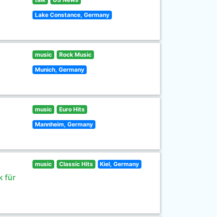
Lake Constance, Germany
music
Rock Music
Munich, Germany
music
Euro Hits
Mannheim, Germany
music
Classic Hits
Kiel, Germany
 für