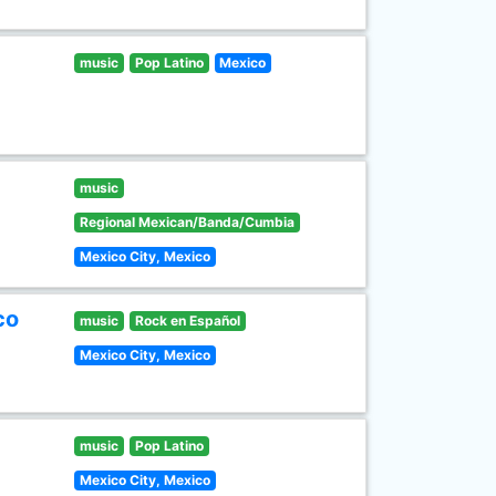
music
Pop Latino
Mexico
music
Regional Mexican/Banda/Cumbia
Mexico City, Mexico
co
music
Rock en Español
Mexico City, Mexico
music
Pop Latino
Mexico City, Mexico