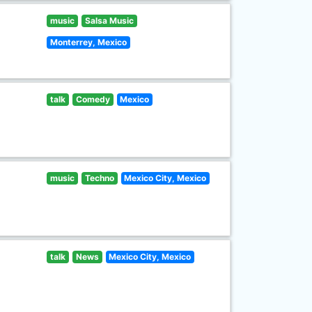
music
Salsa Music
Monterrey, Mexico
talk
Comedy
Mexico
music
Techno
Mexico City, Mexico
talk
News
Mexico City, Mexico