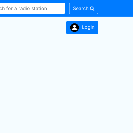
Search
LogIn