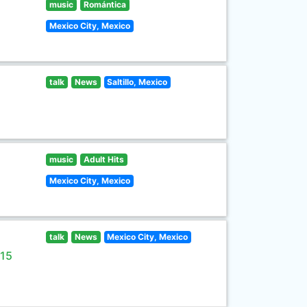
music
Romántica
Mexico City, Mexico
talk
News
Saltillo, Mexico
music
Adult Hits
Mexico City, Mexico
talk
News
Mexico City, Mexico
 15