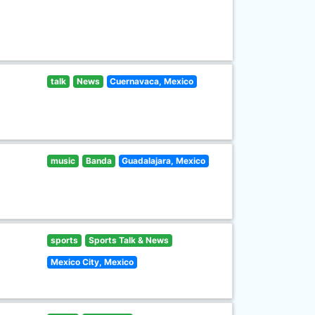
talk
News
Cuernavaca, Mexico
music
Banda
Guadalajara, Mexico
sports
Sports Talk & News
Mexico City, Mexico