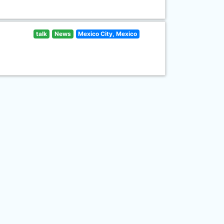
talk
News
Mexico City, Mexico