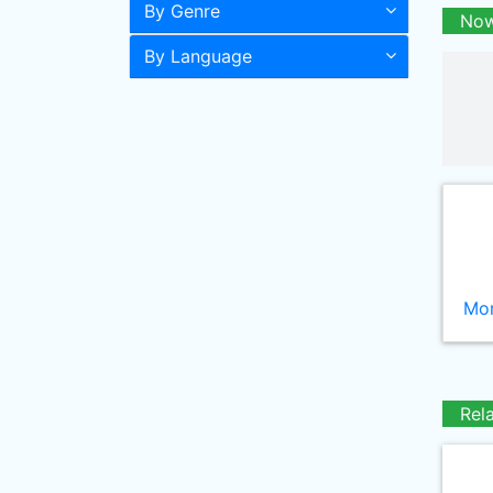
By Genre
Now
By Language
Mor
Rel