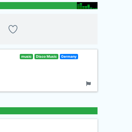
music
Disco Music
Germany