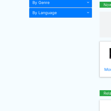
By Genre
Now
By Language
Mor
Rel