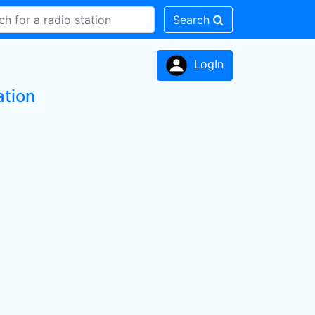
Search
LogIn
ation