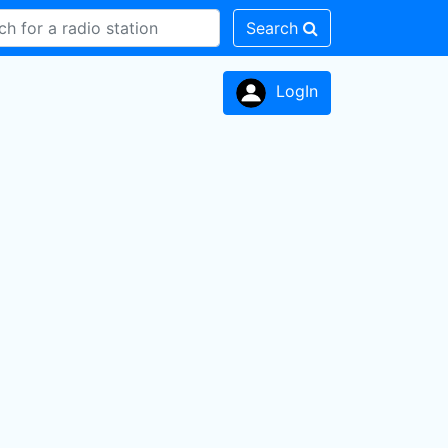
Search
LogIn