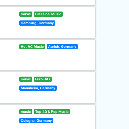
music
Classical Music
Hamburg, Germany
Hot AC Music
Aurich, Germany
music
Euro Hits
Mannheim, Germany
music
Top 40 & Pop Music
Cologne, Germany