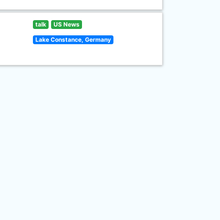
talk
US News
Lake Constance, Germany