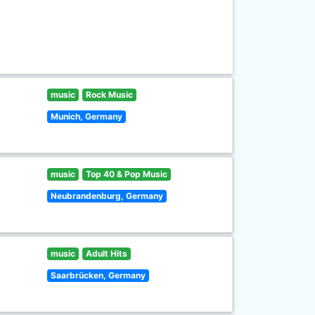
music
Rock Music
Munich, Germany
music
Top 40 & Pop Music
Neubrandenburg, Germany
music
Adult Hits
Saarbrücken, Germany