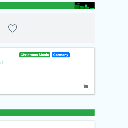
Christmas Music
Germany
it