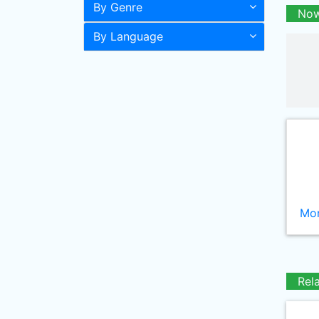
By Genre
Now
By Language
Mor
Rel