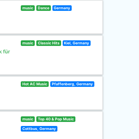
music
Dance
Germany
music
Classic Hits
Kiel, Germany
 für
Hot AC Music
Pfaffenberg, Germany
music
Top 40 & Pop Music
Cottbus, Germany