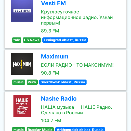
Vesti FM
Круглосуточное
информационное радио. Узнай
первым!
89.3 FM
talk
US News
Leningrad oblast, Russia
Maximum
ЕСЛИ РАДИО - ТО МАКСИМУМ!
90.8 FM
music
Punk
Sverdlovsk oblast, Russia
Nashe Radio
НАША музыка — НАШЕ Радио.
Сделано в России.
104.7 FM
music
Russian Music
Arkhangelsk oblast, Russia