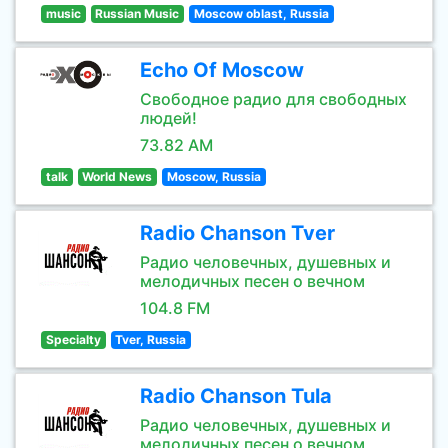
music
Russian Music
Moscow oblast, Russia
Echo Of Moscow
Свободное радио для свободных
людей!
73.82 AM
talk
World News
Moscow, Russia
Radio Chanson Tver
Радио человечных, душевных и
мелодичных песен о вечном
104.8 FM
Specialty
Tver, Russia
Radio Chanson Tula
Радио человечных, душевных и
мелодичных песен о вечном