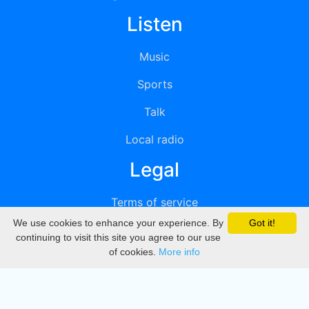
Listen
Music
Sports
Talk
Local radio
Legal
Terms of service
We use cookies to enhance your experience. By
Got it!
Privacy
continuing to visit this site you agree to our use
of cookies.
More info
DMCA
Directory