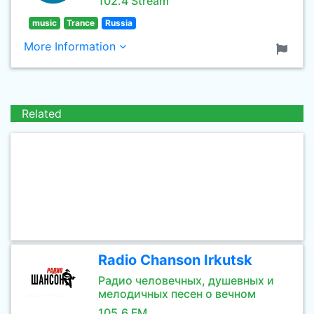
102.4 Stream
music
Trance
Russia
More Information
Related
Radio Chanson Irkutsk
Радио человечных, душевных и
мелодичных песен о вечном
105.6 FM