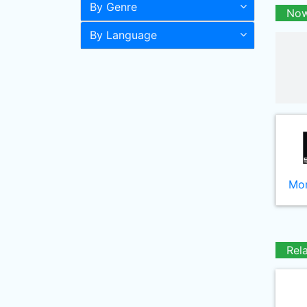
By Genre
Now
By Language
Mor
Rel