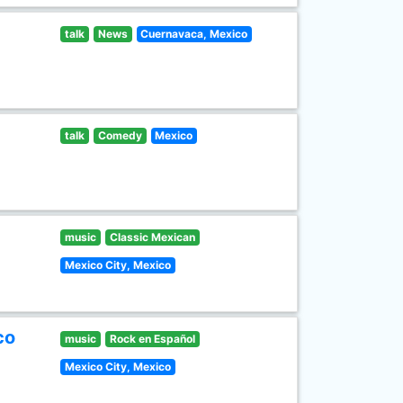
talk
News
Cuernavaca, Mexico
talk
Comedy
Mexico
music
Classic Mexican
Mexico City, Mexico
co
music
Rock en Español
Mexico City, Mexico