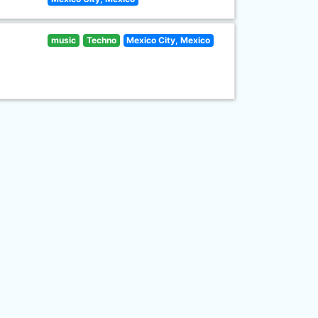
music
Techno
Mexico City, Mexico