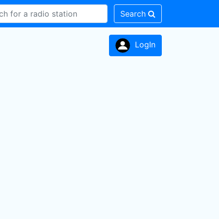
Search
LogIn