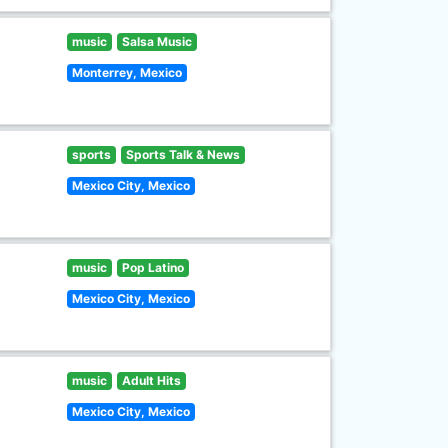
music
Salsa Music
Monterrey, Mexico
sports
Sports Talk & News
Mexico City, Mexico
music
Pop Latino
Mexico City, Mexico
music
Adult Hits
Mexico City, Mexico