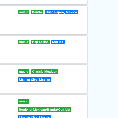
music
Banda
Guadalajara, Mexico
music
Pop Latino
Mexico
music
Classic Mexican
Mexico City, Mexico
music
Regional Mexican/Banda/Cumbia
Mexico City, Mexico