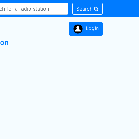
Search
LogIn
ion