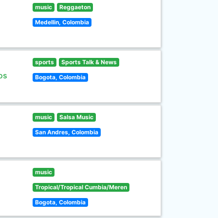
music
Reggaeton
Medellin, Colombia
sports
Sports Talk & News
os
Bogota, Colombia
music
Salsa Music
San Andres, Colombia
music
Tropical/Tropical Cumbia/Meren
Bogota, Colombia