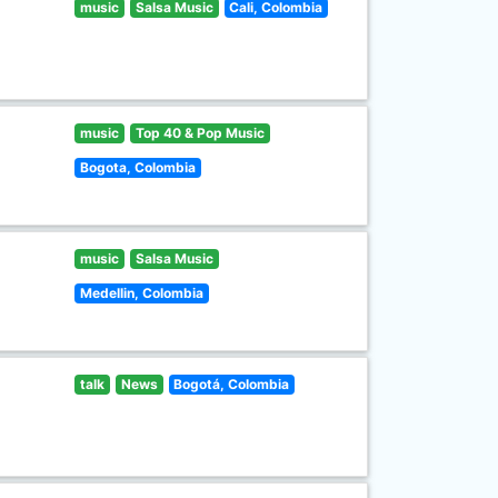
music
Salsa Music
Cali, Colombia
music
Top 40 & Pop Music
Bogota, Colombia
music
Salsa Music
Medellin, Colombia
talk
News
Bogotá, Colombia