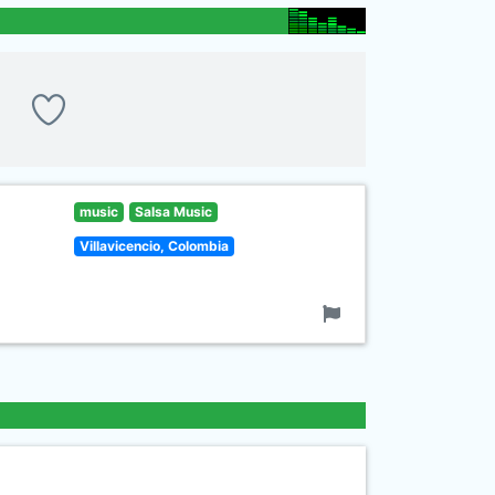
music
Salsa Music
Villavicencio, Colombia