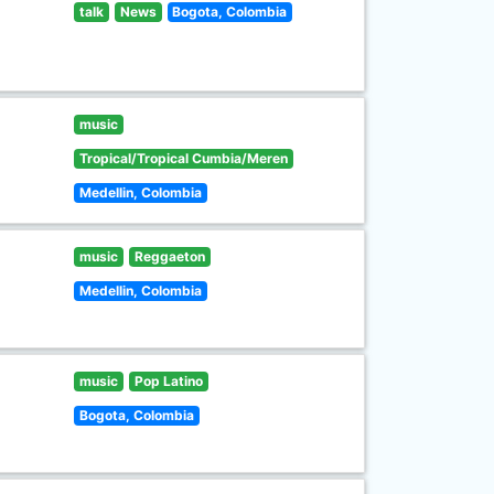
talk
News
Bogota, Colombia
music
Tropical/Tropical Cumbia/Meren
Medellin, Colombia
music
Reggaeton
Medellin, Colombia
music
Pop Latino
Bogota, Colombia