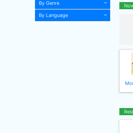
By Genre
Now
By Language
Mor
Rel