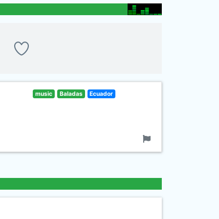
music
Baladas
Ecuador