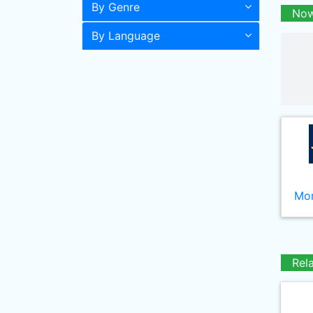
By Genre
Now
By Language
Mor
Rel