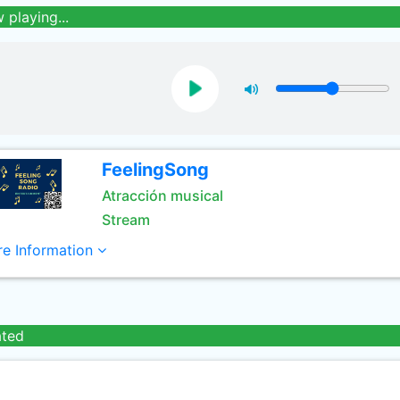
 playing...
FeelingSong
Atracción musical
Stream
e Information
ated