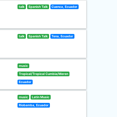
talk
Spanish Talk
Cuenca, Ecuador
talk
Spanish Talk
Tena, Ecuador
music
Tropical/Tropical Cumbia/Meren
Ecuador
music
Latin Music
Riobamba, Ecuador