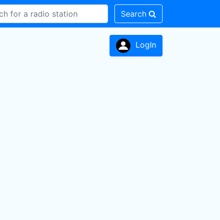
Search
LogIn