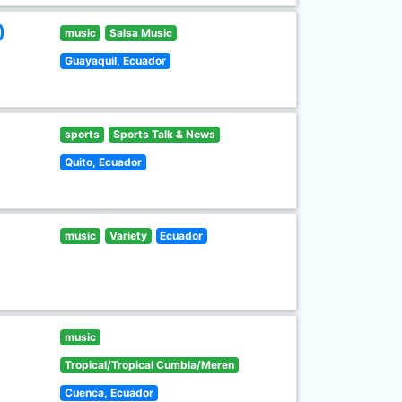
)
music
Salsa Music
Guayaquil, Ecuador
sports
Sports Talk & News
Quito, Ecuador
music
Variety
Ecuador
music
Tropical/Tropical Cumbia/Meren
Cuenca, Ecuador