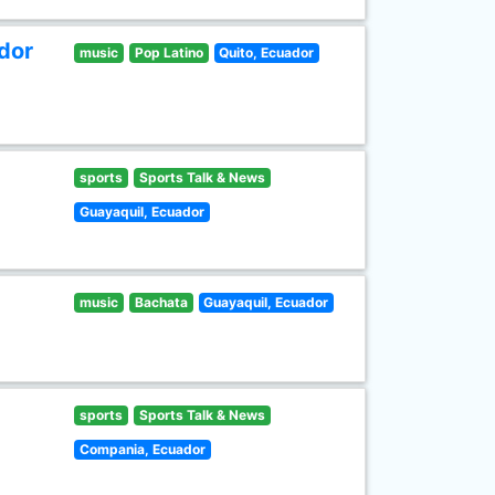
dor
music
Pop Latino
Quito, Ecuador
sports
Sports Talk & News
Guayaquil, Ecuador
music
Bachata
Guayaquil, Ecuador
sports
Sports Talk & News
Compania, Ecuador