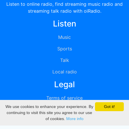
Listen to online radio, find streaming music radio and
streaming talk radio with oiRadio.
Listen
Music
Sports
Talk
Local radio
Legal
Terms of service
We use cookies to enhance your experience. By
Got it!
Privacy
continuing to visit this site you agree to our use
of cookies.
More info
DMCA