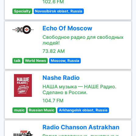
102.6 FM
Specialty
Novosibirsk oblast, Russia
Echo Of Moscow
Свободное радио для свободных
людей!
73.82 AM
talk
World News
Moscow, Russia
Nashe Radio
НАША музыка — НАШЕ Радио.
Сделано в России.
104.7 FM
music
Russian Music
Arkhangelsk oblast, Russia
Radio Chanson Astrakhan