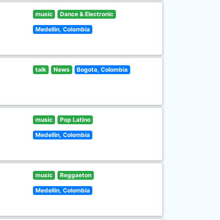
music
Dance & Electronic
Medellin, Colombia
talk
News
Bogota, Colombia
music
Pop Latino
Medellin, Colombia
music
Reggaeton
Medellin, Colombia