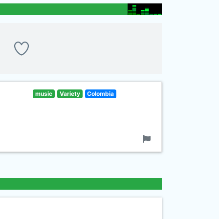
music
Variety
Colombia