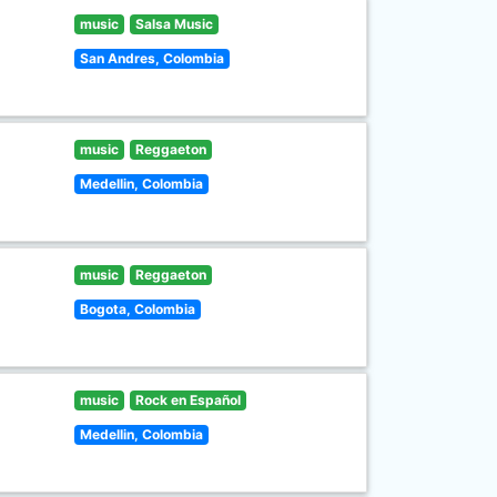
music
Salsa Music
San Andres, Colombia
music
Reggaeton
Medellin, Colombia
music
Reggaeton
Bogota, Colombia
music
Rock en Español
Medellin, Colombia