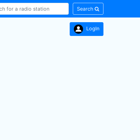
Search
LogIn