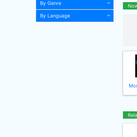
By Genre
Now
By Language
Mor
Rel