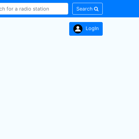
Search
LogIn