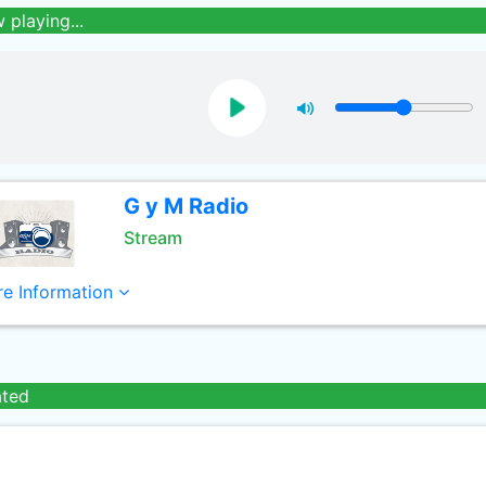
 playing...
G y M Radio
Stream
e Information
ated