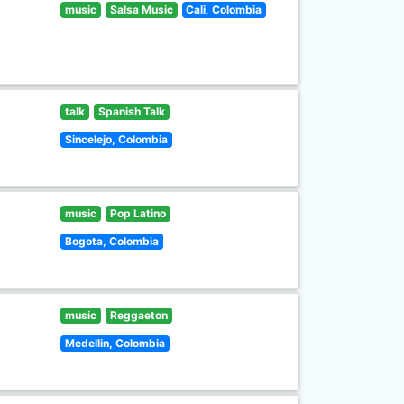
music
Salsa Music
Cali, Colombia
talk
Spanish Talk
Sincelejo, Colombia
music
Pop Latino
Bogota, Colombia
music
Reggaeton
Medellin, Colombia