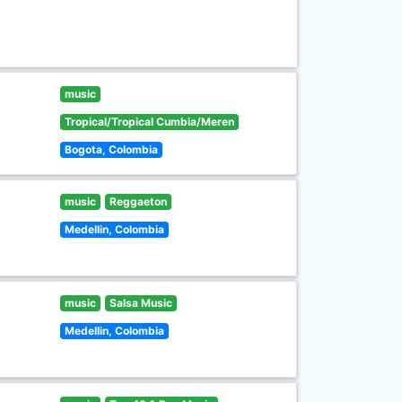
music
Tropical/Tropical Cumbia/Meren
Bogota, Colombia
music
Reggaeton
Medellin, Colombia
music
Salsa Music
Medellin, Colombia