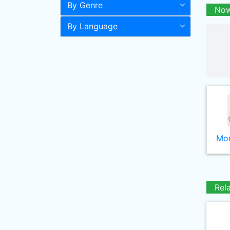
By Genre
Now
By Language
Mor
Rel