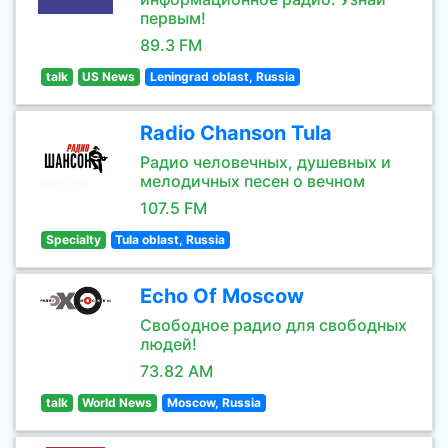
первым!
89.3 FM
talk
US News
Leningrad oblast, Russia
Radio Chanson Tula
Радио человечных, душевных и
мелодичных песен о вечном
107.5 FM
Specialty
Tula oblast, Russia
Echo Of Moscow
Свободное радио для свободных
людей!
73.82 AM
talk
World News
Moscow, Russia