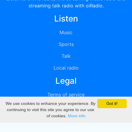
streaming talk radio with oiRadio.
Listen
Music
Sports
Talk
Local radio
Legal
Terms of service
We use cookies to enhance your experience. By
Got it!
Privacy
continuing to visit this site you agree to our use
of cookies.
More info
DMCA
Directory