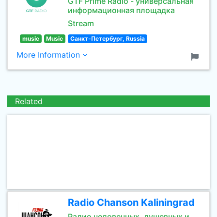
GTF Prime Radio - универсальная
информационная площадка
Stream
music
Music
Санкт-Петербург, Russia
More Information
Related
Radio Chanson Kaliningrad
Радио человечных, душевных и