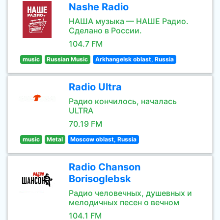
Nashe Radio
НАША музыка — НАШЕ Радио.
Сделано в России.
104.7 FM
music
Russian Music
Arkhangelsk oblast, Russia
Radio Ultra
Радио кончилось, началась
ULTRA
70.19 FM
music
Metal
Moscow oblast, Russia
Radio Chanson
Borisoglebsk
Радио человечных, душевных и
мелодичных песен о вечном
104.1 FM