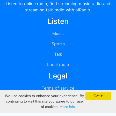
Listen to online radio, find streaming music radio and
streaming talk radio with oiRadio.
Listen
Music
Sports
Talk
Local radio
Legal
Terms of service
We use cookies to enhance your experience. By
Got it!
Privacy
continuing to visit this site you agree to our use
of cookies.
More info
DMCA