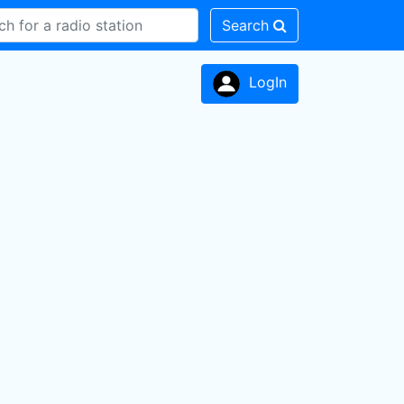
Search
LogIn