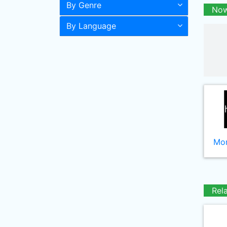
By Genre
Now
By Language
Mor
Rel