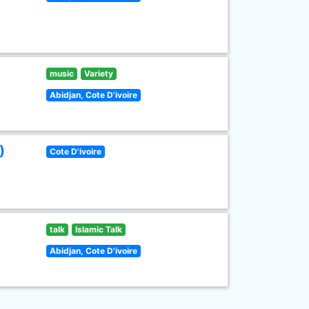
music
Variety
Abidjan, Cote D'ivoire
)
Cote D'ivoire
talk
Islamic Talk
Abidjan, Cote D'ivoire