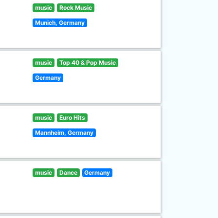
music
Rock Music
Munich, Germany
music
Top 40 & Pop Music
Germany
music
Euro Hits
Mannheim, Germany
music
Dance
Germany