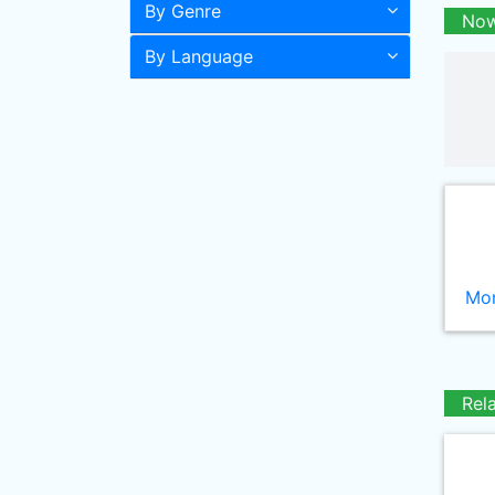
By Genre
Now
By Language
Mor
Rel