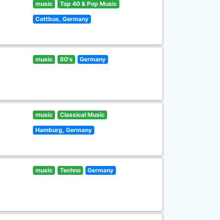
music
Top 40 & Pop Music
Cottbus, Germany
music
80's
Germany
music
Classical Music
Hamburg, Germany
music
Techno
Germany