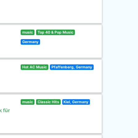
music
Top 40 & Pop Music
Germany
Hot AC Music
Pfaffenberg, Germany
music
Classic Hits
Kiel, Germany
 für