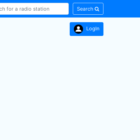
Search
LogIn