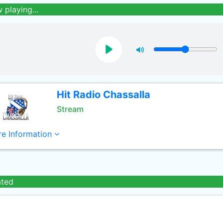
 playing...
Hit Radio Chassalla
Stream
e Information
ated