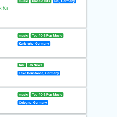
music
Classic Hits
Kiel, Germany
 für
music
Top 40 & Pop Music
Karlsruhe, Germany
talk
US News
Lake Constance, Germany
music
Top 40 & Pop Music
Cologne, Germany