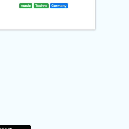
music
Techno
Germany