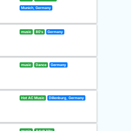
Munich, Germany
music
80's
Germany
music
Dance
Germany
Hot AC Music
Dillenburg, Germany
music
Adult Hits