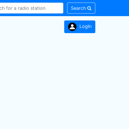
Search
LogIn