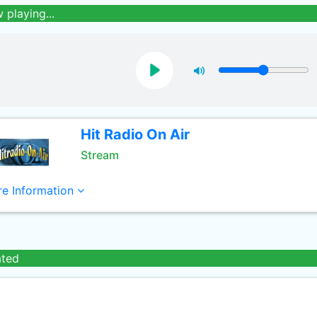
 playing...
Hit Radio On Air
Stream
e Information
ated