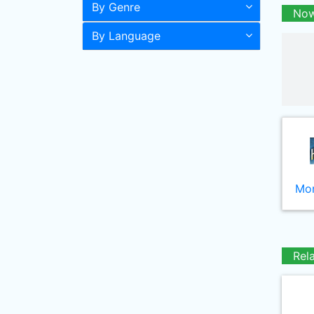
By Genre
Now
By Language
Mor
Rel