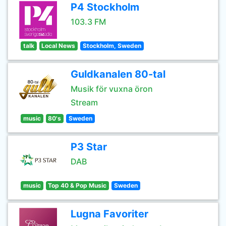
P4 Stockholm
103.3 FM
talk
Local News
Stockholm, Sweden
Guldkanalen 80-tal
Musik för vuxna öron
Stream
music
80's
Sweden
P3 Star
DAB
music
Top 40 & Pop Music
Sweden
Lugna Favoriter