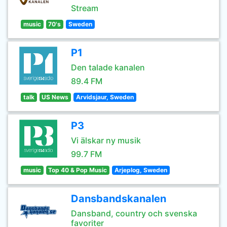
Stream
music
70's
Sweden
P1
Den talade kanalen
89.4 FM
talk
US News
Arvidsjaur, Sweden
P3
Vi älskar ny musik
99.7 FM
music
Top 40 & Pop Music
Arjeplog, Sweden
Dansbandskanalen
Dansband, country och svenska
favoriter