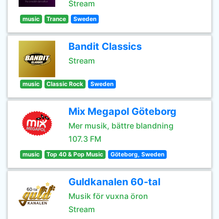
Stream
music
Trance
Sweden
Bandit Classics
Stream
music
Classic Rock
Sweden
Mix Megapol Göteborg
Mer musik, bättre blandning
107.3 FM
music
Top 40 & Pop Music
Göteborg, Sweden
Guldkanalen 60-tal
Musik för vuxna öron
Stream