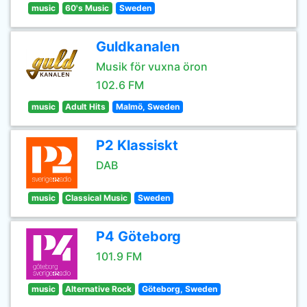
music
60's Music
Sweden
Guldkanalen
Musik för vuxna öron
102.6 FM
music
Adult Hits
Malmö, Sweden
P2 Klassiskt
DAB
music
Classical Music
Sweden
P4 Göteborg
101.9 FM
music
Alternative Rock
Göteborg, Sweden