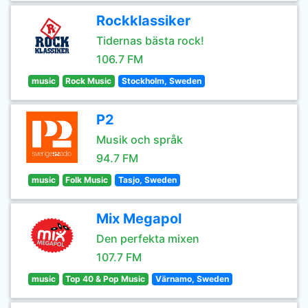
Rockklassiker
Tidernas bästa rock!
106.7 FM
music
Rock Music
Stockholm, Sweden
P2
Musik och språk
94.7 FM
music
Folk Music
Tasjo, Sweden
Mix Megapol
Den perfekta mixen
107.7 FM
music
Top 40 & Pop Music
Värnamo, Sweden