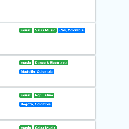
music
Salsa Music
Cali, Colombia
music
Dance & Electronic
Medellin, Colombia
music
Pop Latino
Bogota, Colombia
music
Salsa Music