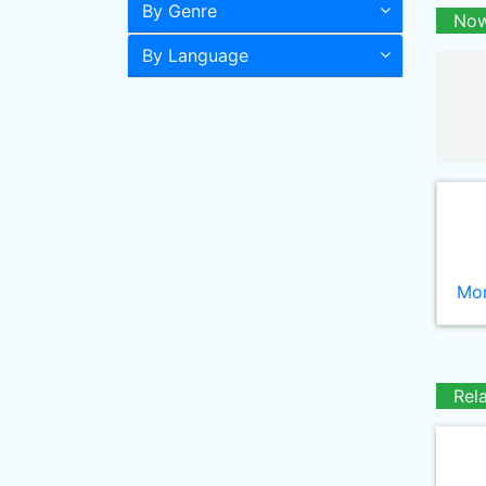
By Genre
Now
By Language
Mor
Rel