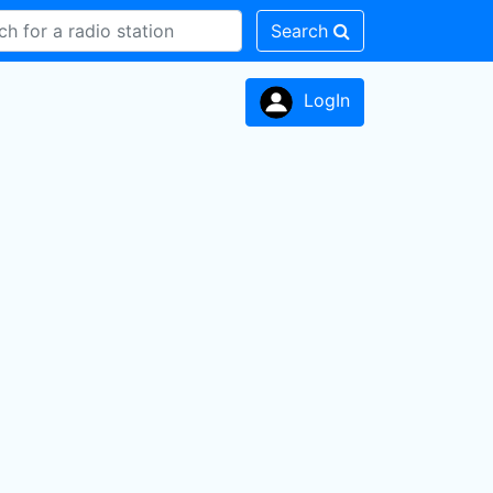
Search
LogIn