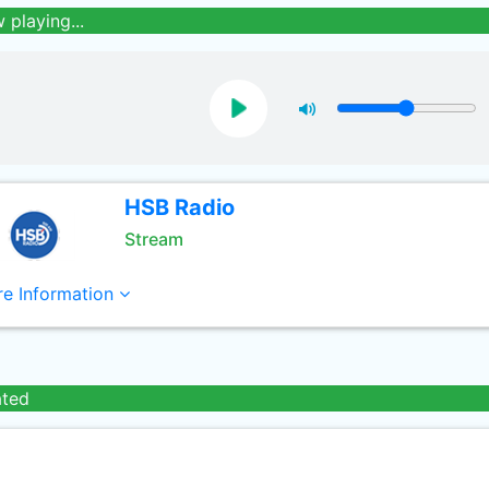
 playing...
HSB Radio
Stream
e Information
ated