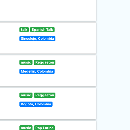
talk
Spanish Talk
Sincelejo, Colombia
music
Reggaeton
Medellin, Colombia
music
Reggaeton
Bogota, Colombia
music
Pop Latino