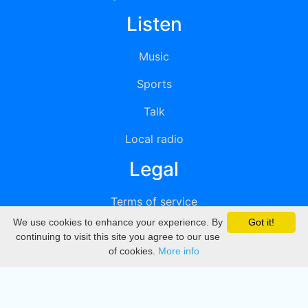
Listen
Music
Sports
Talk
Local radio
Legal
Terms of service
We use cookies to enhance your experience. By
Got it!
Privacy
continuing to visit this site you agree to our use
of cookies.
More info
DMCA
Directory