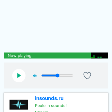
Now playing...
insounds.ru
Peole in sounds!