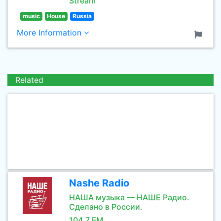
Stream
music
House
Russia
More Information
Related
Nashe Radio
НАША музыка — НАШЕ Радио.
Сделано в России.
104.7 FM