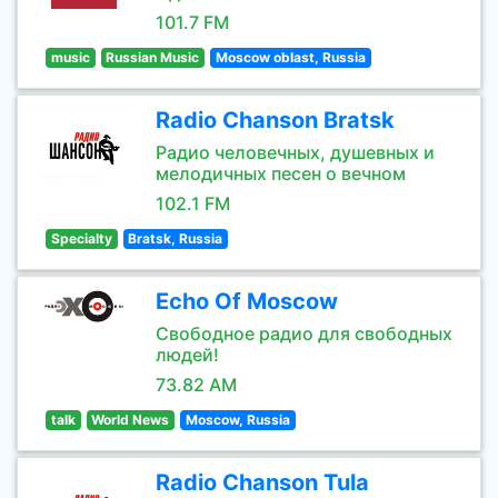
101.7 FM
music
Russian Music
Moscow oblast, Russia
Radio Chanson Bratsk
Радио человечных, душевных и
мелодичных песен о вечном
102.1 FM
Specialty
Bratsk, Russia
Echo Of Moscow
Свободное радио для свободных
людей!
73.82 AM
talk
World News
Moscow, Russia
Radio Chanson Tula