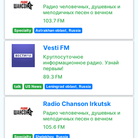
Радио человечных, душевных и
мелодичных песен о вечном
103.7 FM
Specialty
Astrakhan oblast, Russia
Vesti FM
Круглосуточное
информационное радио. Узнай
первым!
89.3 FM
talk
US News
Leningrad oblast, Russia
Radio Chanson Irkutsk
Радио человечных, душевных и
мелодичных песен о вечном
105.6 FM
Specialty
Shelekhov, Russia