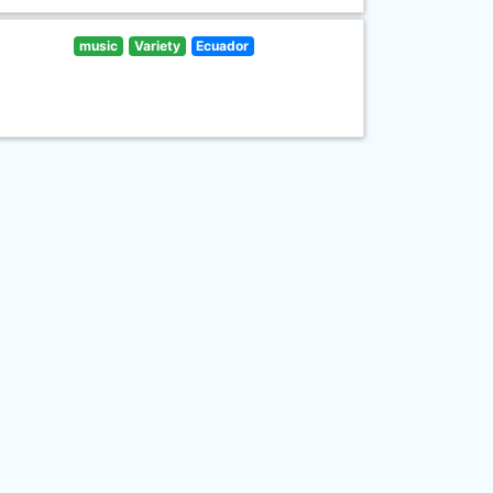
music
Variety
Ecuador