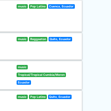
music
Pop Latino
Cuenca, Ecuador
music
Reggaeton
Quito, Ecuador
music
Tropical/Tropical Cumbia/Meren
Ecuador
music
Pop Latino
Quito, Ecuador