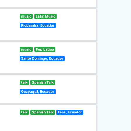
music
Latin Music
Riobamba, Ecuador
music
Pop Latino
Santo Domingo, Ecuador
talk
Spanish Talk
Guayaquil, Ecuador
talk
Spanish Talk
Tena, Ecuador