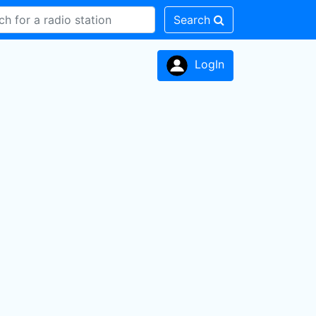
Search
LogIn