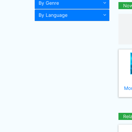
By Genre
Now
By Language
Mor
Rel