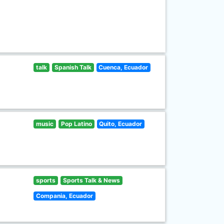
talk
Spanish Talk
Cuenca, Ecuador
music
Pop Latino
Quito, Ecuador
sports
Sports Talk & News
Compania, Ecuador