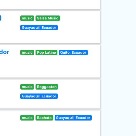
)
music
Salsa Music
Guayaquil, Ecuador
dor
music
Pop Latino
Quito, Ecuador
music
Reggaeton
Guayaquil, Ecuador
music
Bachata
Guayaquil, Ecuador