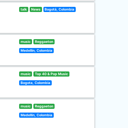
talk
News
Bogotá, Colombia
music
Reggaeton
Medellin, Colombia
music
Top 40 & Pop Music
Bogota, Colombia
music
Reggaeton
Medellin, Colombia