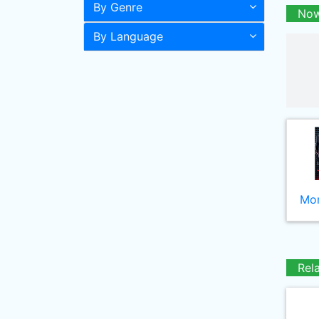
By Genre
Now
By Language
Mor
Rel