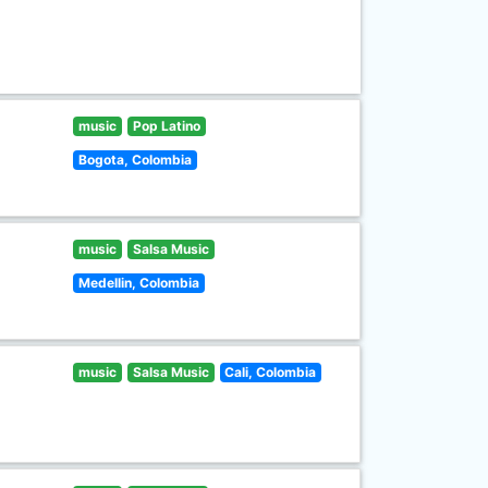
music
Pop Latino
Bogota, Colombia
music
Salsa Music
Medellin, Colombia
music
Salsa Music
Cali, Colombia