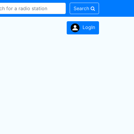
Search
LogIn