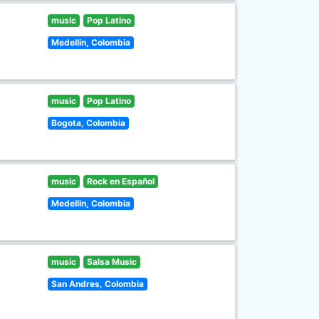
music
Pop Latino
Medellin, Colombia
music
Pop Latino
Bogota, Colombia
music
Rock en Español
Medellin, Colombia
music
Salsa Music
San Andres, Colombia