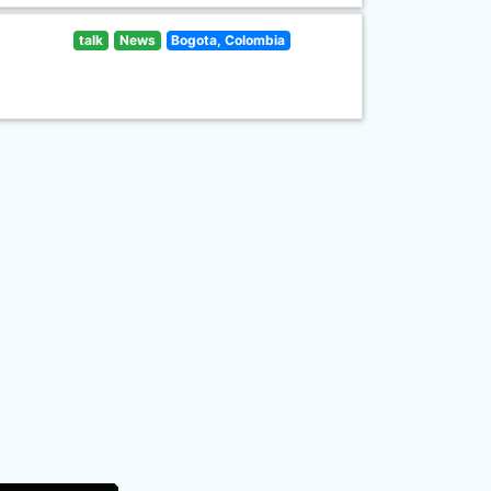
talk
News
Bogota, Colombia