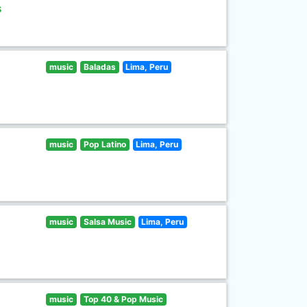
s
music
Baladas
Lima, Peru
music
Pop Latino
Lima, Peru
music
Salsa Music
Lima, Peru
music
Top 40 & Pop Music