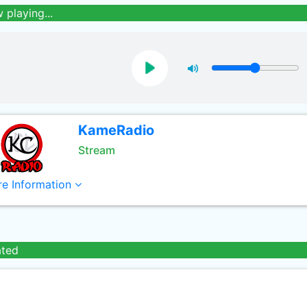
 playing...
KameRadio
Stream
e Information
ated