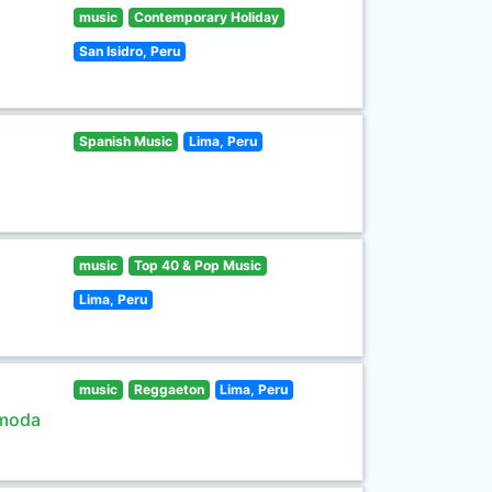
music
Contemporary Holiday
San Isidro, Peru
Spanish Music
Lima, Peru
music
Top 40 & Pop Music
Lima, Peru
music
Reggaeton
Lima, Peru
 moda