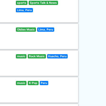
sports
Sports Talk & News
Lima, Peru
Oldies Music
Lima, Peru
music
Rock Music
Huacho, Peru
music
K-Pop
Peru