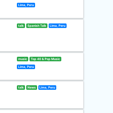
Lima, Peru
talk
Spanish Talk
Lima, Peru
music
Top 40 & Pop Music
Lima, Peru
talk
News
Lima, Peru