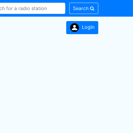
Search
LogIn