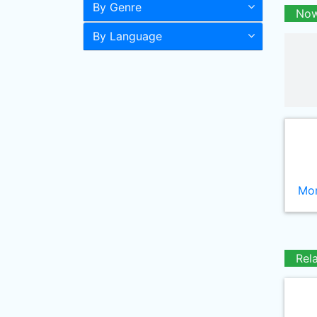
By Genre
Now
By Language
Mor
Rel