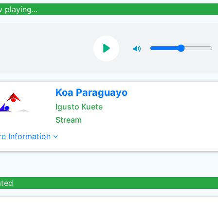
 playing...
Koa Paraguayo
Igusto Kuete
Stream
e Information
ated