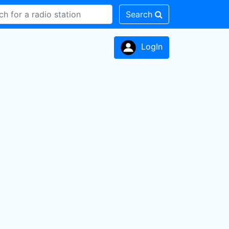
Search
LogIn