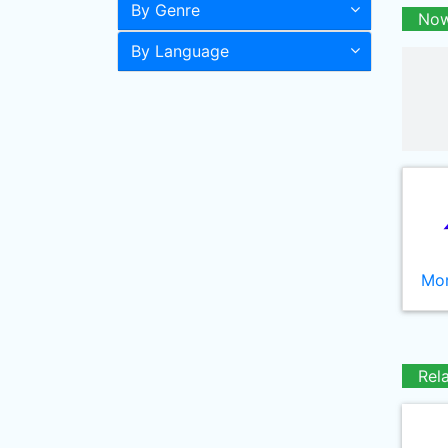
By Genre
Now
By Language
Mor
Rel