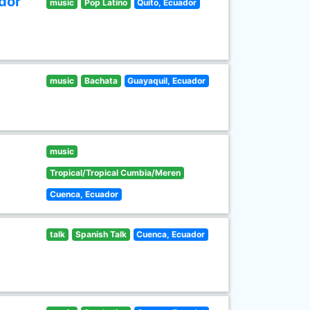
dor
music
Pop Latino
Quito, Ecuador
music
Bachata
Guayaquil, Ecuador
music
Tropical/Tropical Cumbia/Meren
Cuenca, Ecuador
talk
Spanish Talk
Cuenca, Ecuador