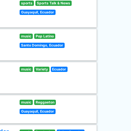
sports
Sports Talk & News
Guayaquil, Ecuador
music
Pop Latino
Santo Domingo, Ecuador
music
Variety
Ecuador
music
Reggaeton
Guayaquil, Ecuador