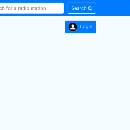
Search
LogIn