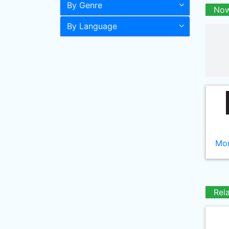
By Genre
Now
By Language
Mor
Rel