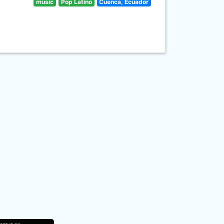
music
Pop Latino
Cuenca, Ecuador