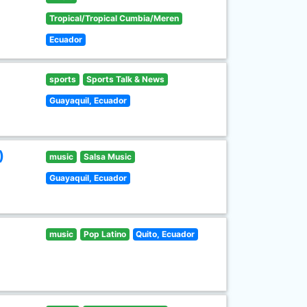
Tropical/Tropical Cumbia/Meren
Ecuador
sports
Sports Talk & News
Guayaquil, Ecuador
)
music
Salsa Music
Guayaquil, Ecuador
music
Pop Latino
Quito, Ecuador