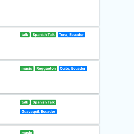
talk
Spanish Talk
Tena, Ecuador
music
Reggaeton
Quito, Ecuador
talk
Spanish Talk
Guayaquil, Ecuador
music