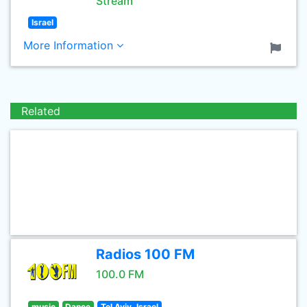
Stream
Israel
More Information
Related
Radios 100 FM
100.0 FM
music
Dance
Tel Aviv, Israel