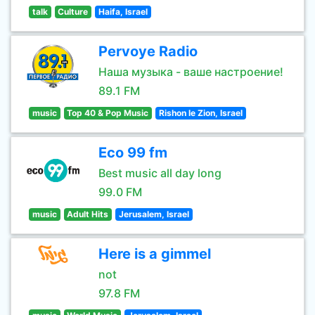
talk
Culture
Haifa, Israel
Pervoye Radio
Наша музыка - ваше настроение!
89.1 FM
music
Top 40 & Pop Music
Rishon le Zion, Israel
Eco 99 fm
Best music all day long
99.0 FM
music
Adult Hits
Jerusalem, Israel
Here is a gimmel
not
97.8 FM