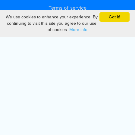
Terms of service
We use cookies to enhance your experience. By
Got it!
Privacy
continuing to visit this site you agree to our use
of cookies.
More info
DMCA
Directory
Create station
Update station
Contact us
Download
Apple store
Play store