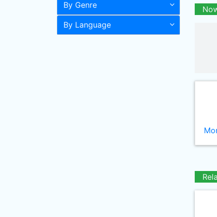
By Genre
Now
By Language
Mor
Rel