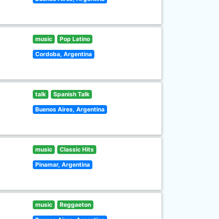
music
Pop Latino
Cordoba, Argentina
talk
Spanish Talk
Buenos Aires, Argentina
music
Classic Hits
Pinamar, Argentina
music
Reggaeton