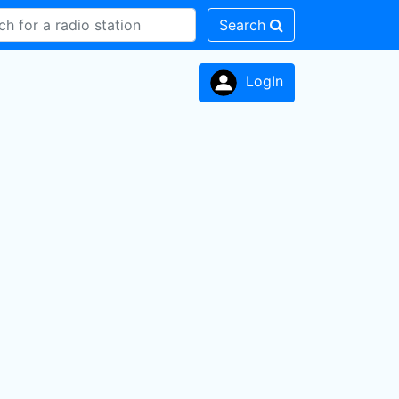
Search
LogIn