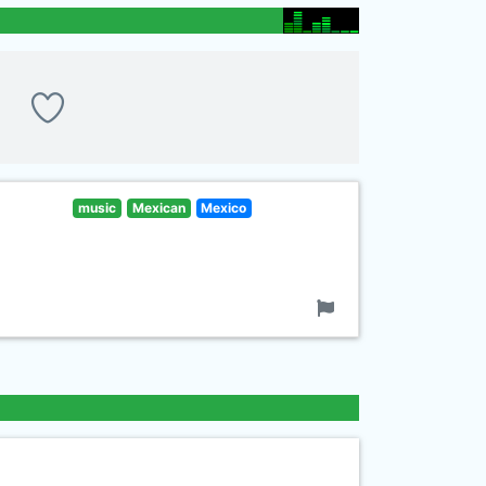
music
Mexican
Mexico