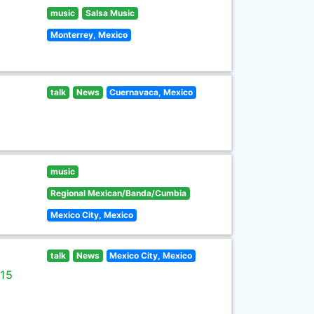
music
Salsa Music
Monterrey, Mexico
talk
News
Cuernavaca, Mexico
music
Regional Mexican/Banda/Cumbia
Mexico City, Mexico
talk
News
Mexico City, Mexico
 15