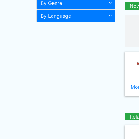
By Genre
Now
By Language
Mor
Rel