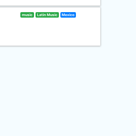
music
Latin Music
Mexico