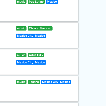
music
Pop Latino
Mexico
music
Classic Mexican
Mexico City, Mexico
music
Adult Hits
Mexico City, Mexico
music
Techno
Mexico City, Mexico