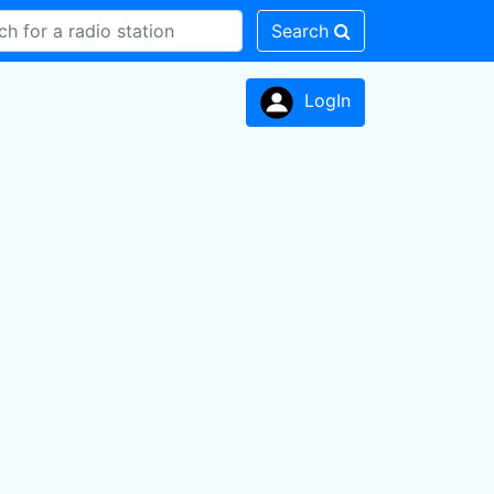
Search
LogIn