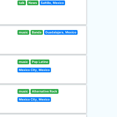
talk
News
Saltillo, Mexico
music
Banda
Guadalajara, Mexico
music
Pop Latino
Mexico City, Mexico
music
Alternative Rock
Mexico City, Mexico