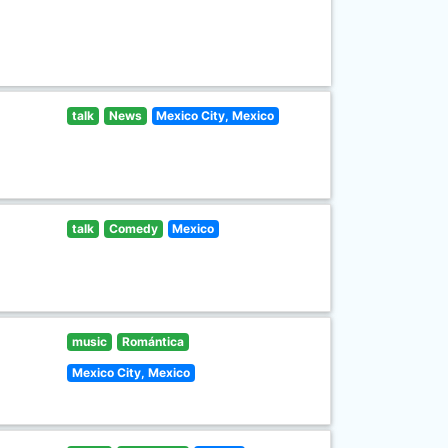
talk
News
Mexico City, Mexico
talk
Comedy
Mexico
music
Romántica
Mexico City, Mexico