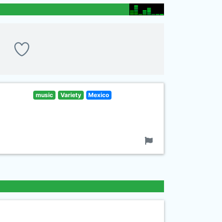
music
Variety
Mexico