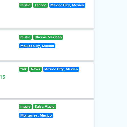
music
Techno
Mexico City, Mexico
music
Classic Mexican
Mexico City, Mexico
talk
News
Mexico City, Mexico
 15
music
Salsa Music
Monterrey, Mexico