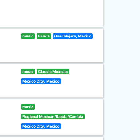
music
Banda
Guadalajara, Mexico
music
Classic Mexican
Mexico City, Mexico
music
Regional Mexican/Banda/Cumbia
Mexico City, Mexico