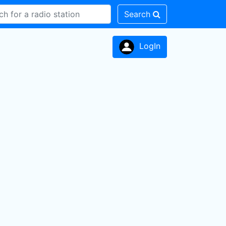
Search
LogIn