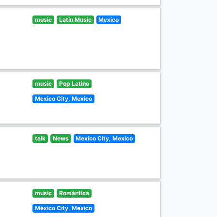
music
Latin Music
Mexico
music
Pop Latino
Mexico City, Mexico
talk
News
Mexico City, Mexico
music
Romántica
Mexico City, Mexico