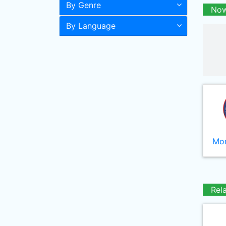
By Genre
Now
By Language
Mor
Rel