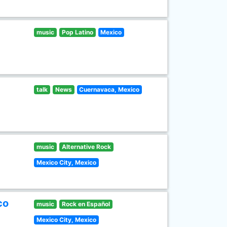
music
Pop Latino
Mexico
talk
News
Cuernavaca, Mexico
music
Alternative Rock
Mexico City, Mexico
co
music
Rock en Español
Mexico City, Mexico