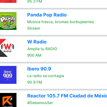
95.3 FM
Panda Pop Radio
Música fresca, bromas burbujeantes
Stream
W Radio
Amplía tu RADIO
900 AM
Ibero 90.9
La radio se contagia
90.9 FM
Reactor 105.7 FM Ciudad de Méxi
#DebemosSer