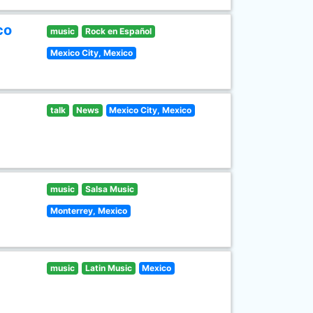
co
music
Rock en Español
Mexico City, Mexico
talk
News
Mexico City, Mexico
music
Salsa Music
Monterrey, Mexico
music
Latin Music
Mexico