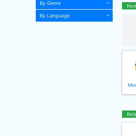
By Genre
Now
By Language
Mor
Rel