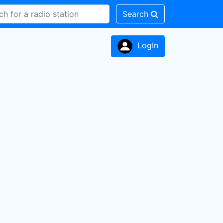
Search
LogIn