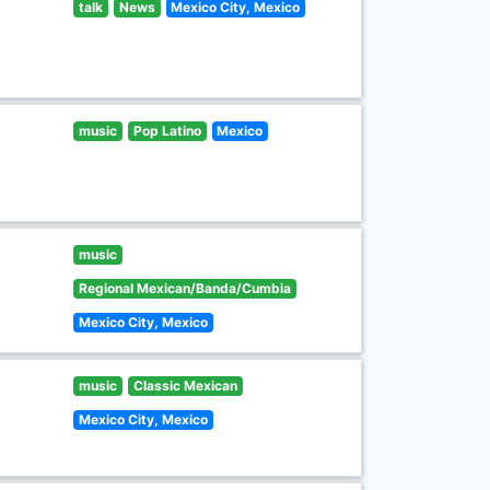
talk
News
Mexico City, Mexico
music
Pop Latino
Mexico
music
Regional Mexican/Banda/Cumbia
Mexico City, Mexico
music
Classic Mexican
Mexico City, Mexico