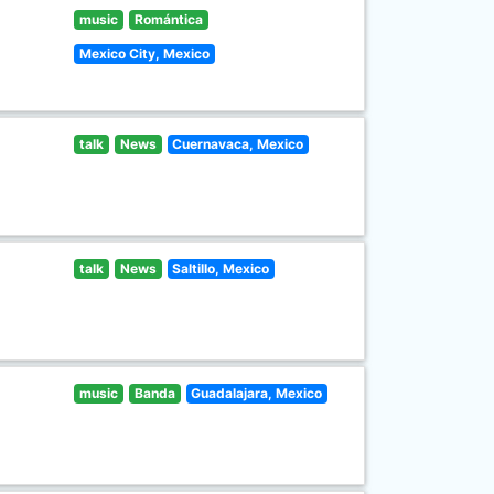
music
Romántica
Mexico City, Mexico
talk
News
Cuernavaca, Mexico
talk
News
Saltillo, Mexico
music
Banda
Guadalajara, Mexico