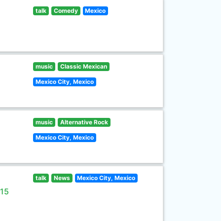
talk
Comedy
Mexico
music
Classic Mexican
Mexico City, Mexico
music
Alternative Rock
Mexico City, Mexico
talk
News
Mexico City, Mexico
 15