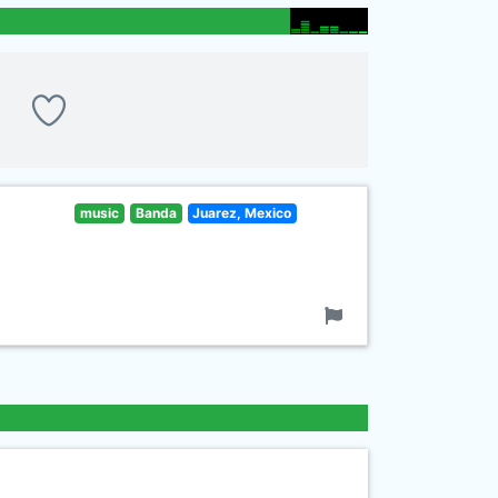
music
Banda
Juarez, Mexico