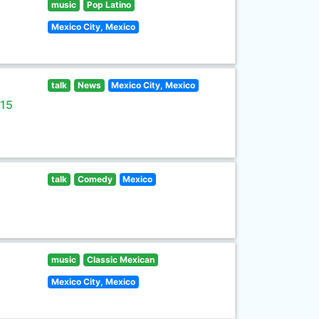
music
Pop Latino
Mexico City, Mexico
talk
News
Mexico City, Mexico
 15
talk
Comedy
Mexico
music
Classic Mexican
Mexico City, Mexico