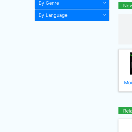
By Genre
Now
By Language
Mor
Rel