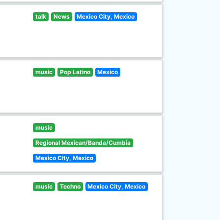
talk
News
Mexico City, Mexico
music
Pop Latino
Mexico
music
Regional Mexican/Banda/Cumbia
Mexico City, Mexico
music
Techno
Mexico City, Mexico