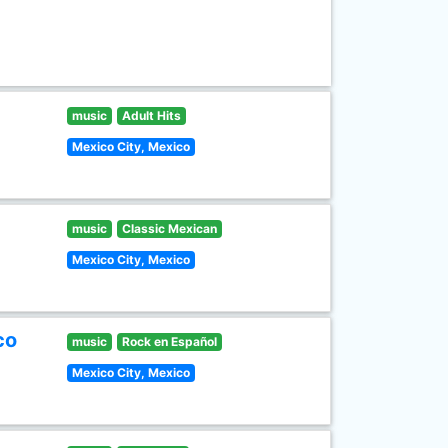
music
Adult Hits
Mexico City, Mexico
music
Classic Mexican
Mexico City, Mexico
co
music
Rock en Español
Mexico City, Mexico