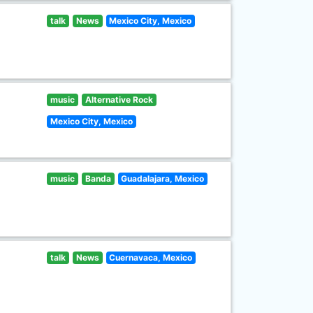
talk
News
Mexico City, Mexico
music
Alternative Rock
Mexico City, Mexico
music
Banda
Guadalajara, Mexico
talk
News
Cuernavaca, Mexico