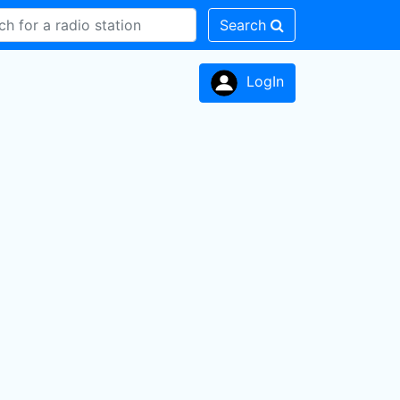
Search
LogIn