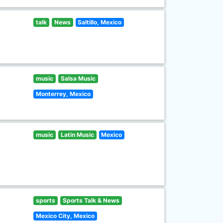
talk
News
Saltillo, Mexico
music
Salsa Music
Monterrey, Mexico
music
Latin Music
Mexico
sports
Sports Talk & News
Mexico City, Mexico