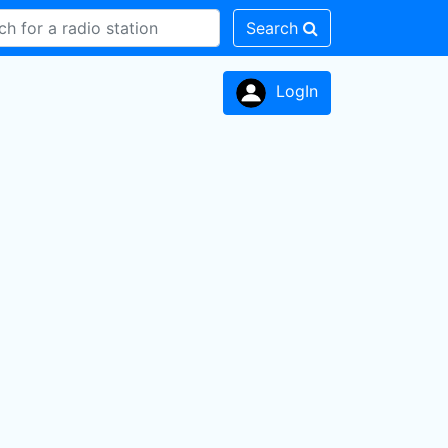
Search
LogIn