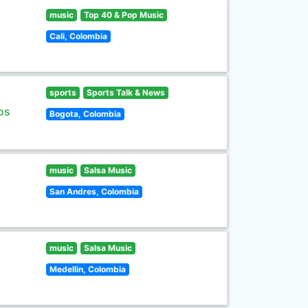
music
Top 40 & Pop Music
Cali, Colombia
sports
Sports Talk & News
os
Bogota, Colombia
music
Salsa Music
San Andres, Colombia
music
Salsa Music
Medellin, Colombia