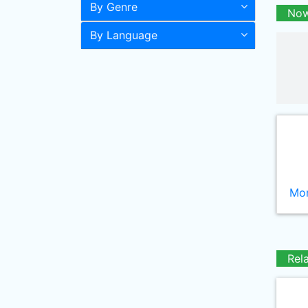
By Genre
Now
By Language
Mor
Rel