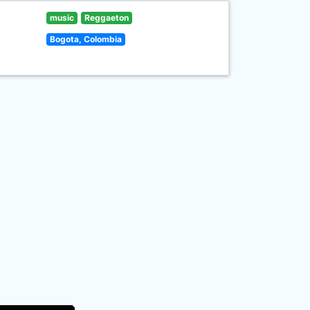
music
Reggaeton
Bogota, Colombia