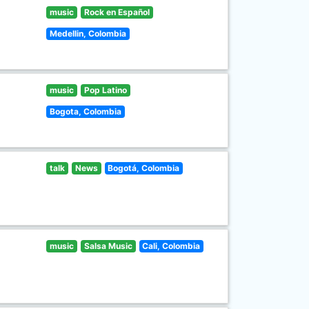
music
Rock en Español
Medellin, Colombia
music
Pop Latino
Bogota, Colombia
talk
News
Bogotá, Colombia
music
Salsa Music
Cali, Colombia