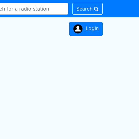
Search
LogIn