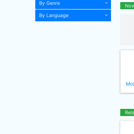
By Genre
Now
By Language
Mor
Rel