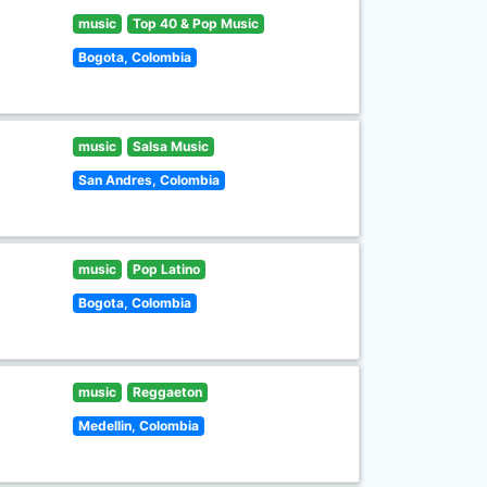
music
Top 40 & Pop Music
Bogota, Colombia
music
Salsa Music
San Andres, Colombia
music
Pop Latino
Bogota, Colombia
music
Reggaeton
Medellin, Colombia