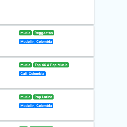
music
Reggaeton
Medellin, Colombia
music
Top 40 & Pop Music
Cali, Colombia
music
Pop Latino
Medellin, Colombia