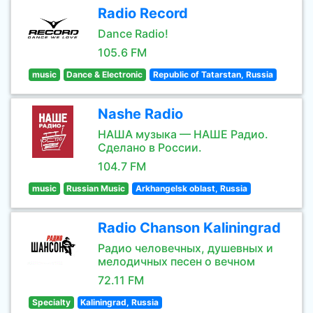
Radio Record
Dance Radio!
105.6 FM
music
Dance & Electronic
Republic of Tatarstan, Russia
Nashe Radio
НАША музыка — НАШЕ Радио.
Сделано в России.
104.7 FM
music
Russian Music
Arkhangelsk oblast, Russia
Radio Chanson Kaliningrad
Радио человечных, душевных и
мелодичных песен о вечном
72.11 FM
Specialty
Kaliningrad, Russia