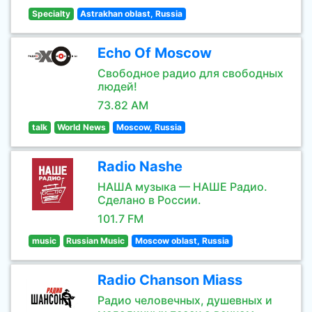
Specialty
Astrakhan oblast, Russia
Echo Of Moscow
Свободное радио для свободных
людей!
73.82 AM
talk
World News
Moscow, Russia
Radio Nashe
НАША музыка — НАШЕ Радио.
Сделано в России.
101.7 FM
music
Russian Music
Moscow oblast, Russia
Radio Chanson Miass
Радио человечных, душевных и