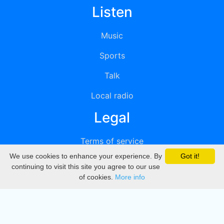
Listen
Music
Sports
Talk
Local radio
Legal
Terms of service
We use cookies to enhance your experience. By
Got it!
Privacy
continuing to visit this site you agree to our use
of cookies.
More info
DMCA
Directory