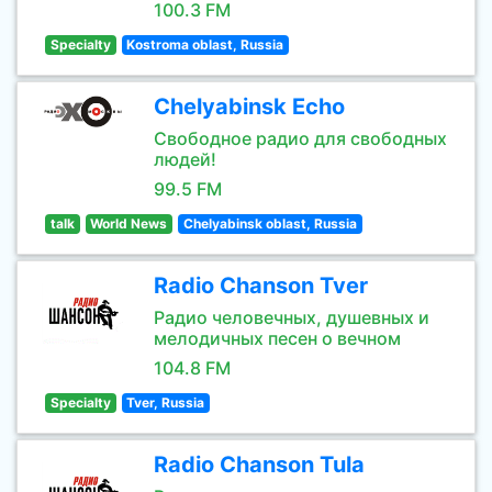
100.3 FM
Specialty
Kostroma oblast, Russia
Chelyabinsk Echo
Свободное радио для свободных
людей!
99.5 FM
talk
World News
Chelyabinsk oblast, Russia
Radio Chanson Tver
Радио человечных, душевных и
мелодичных песен о вечном
104.8 FM
Specialty
Tver, Russia
Radio Chanson Tula