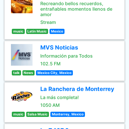
Recreando bellos recuerdos,
entrañables momentos llenos de
amor
Stream
music
Latin Music
Mexico
MVS Noticias
Información para Todos
102.5 FM
talk
News
Mexico City, Mexico
La Ranchera de Monterrey
La más completa!
1050 AM
music
Salsa Music
Monterrey, Mexico