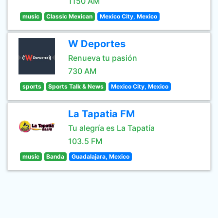
1150 AM
music
Classic Mexican
Mexico City, Mexico
W Deportes
Renueva tu pasión
730 AM
sports
Sports Talk & News
Mexico City, Mexico
La Tapatia FM
Tu alegría es La Tapatía
103.5 FM
music
Banda
Guadalajara, Mexico