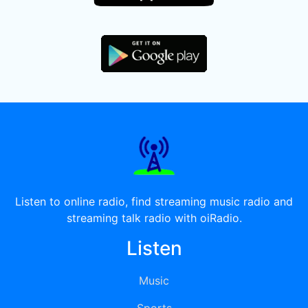
Listen to online radio, find streaming music radio and
streaming talk radio with oiRadio.
Listen
Music