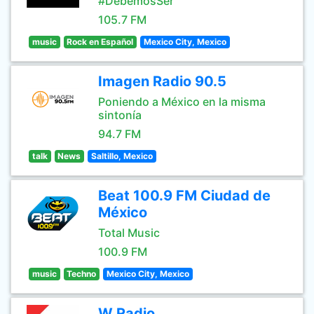
#DebemosSer
105.7 FM
music
Rock en Español
Mexico City, Mexico
Imagen Radio 90.5
Poniendo a México en la misma
sintonía
94.7 FM
talk
News
Saltillo, Mexico
Beat 100.9 FM Ciudad de
México
Total Music
100.9 FM
music
Techno
Mexico City, Mexico
W Radio