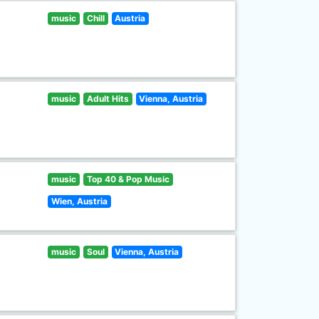
music
Chill
Austria
music
Adult Hits
Vienna, Austria
music
Top 40 & Pop Music
Wien, Austria
music
Soul
Vienna, Austria