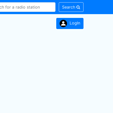
Search
LogIn