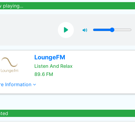
 playing...
LoungeFM
Listen And Relax
89.6 FM
e Information
ated