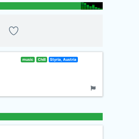
music
Chill
Styria, Austria