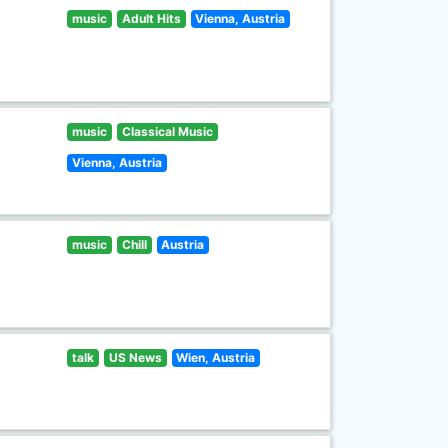
music
Adult Hits
Vienna, Austria
music
Classical Music
Vienna, Austria
music
Chill
Austria
talk
US News
Wien, Austria