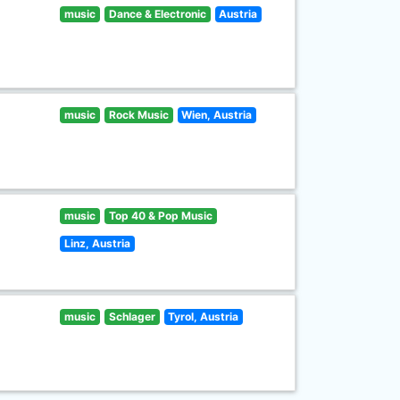
music
Dance & Electronic
Austria
music
Rock Music
Wien, Austria
music
Top 40 & Pop Music
Linz, Austria
music
Schlager
Tyrol, Austria