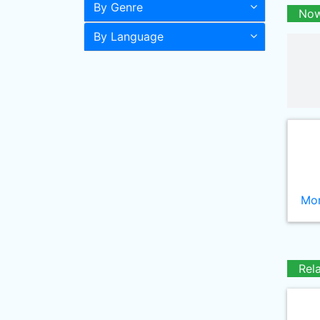
By Genre
Now
By Language
Mor
Rel