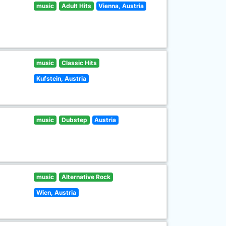
music
Adult Hits
Vienna, Austria
music
Classic Hits
Kufstein, Austria
music
Dubstep
Austria
music
Alternative Rock
Wien, Austria