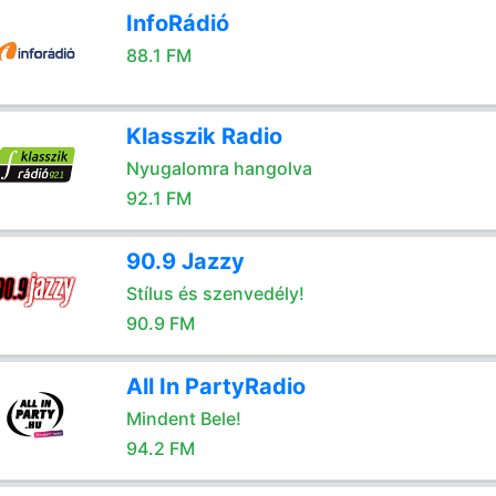
InfoRádió
88.1 FM
Klasszik Radio
Nyugalomra hangolva
92.1 FM
90.9 Jazzy
Stílus és szenvedély!
90.9 FM
All In PartyRadio
Mindent Bele!
94.2 FM