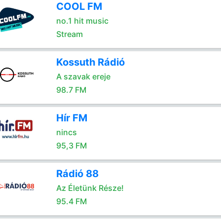
COOL FM
no.1 hit music
Stream
Kossuth Rádió
A szavak ereje
98.7 FM
Hír FM
nincs
95,3 FM
Rádió 88
Az Életünk Része!
95.4 FM