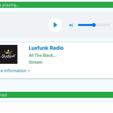
 playing...
Luxfunk Radio
All The Black...
Stream
e Information
ated