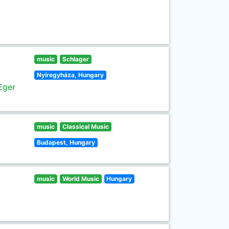
music
Schlager
Nyíregyháza, Hungary
Eger
music
Classical Music
Budapest, Hungary
music
World Music
Hungary