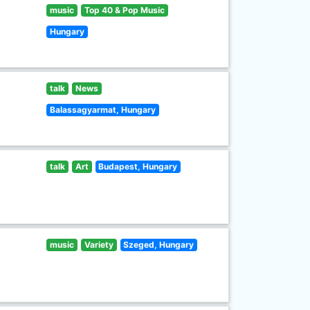
music
Top 40 & Pop Music
Hungary
talk
News
Balassagyarmat, Hungary
talk
Art
Budapest, Hungary
music
Variety
Szeged, Hungary