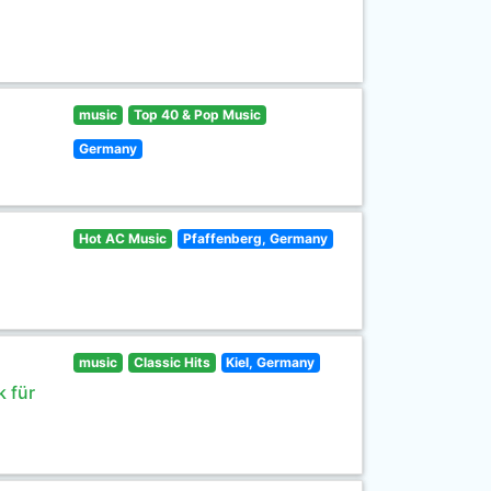
music
Top 40 & Pop Music
Germany
Hot AC Music
Pfaffenberg, Germany
music
Classic Hits
Kiel, Germany
 für