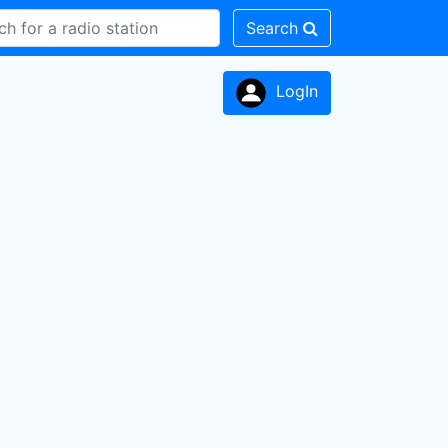
Search
LogIn