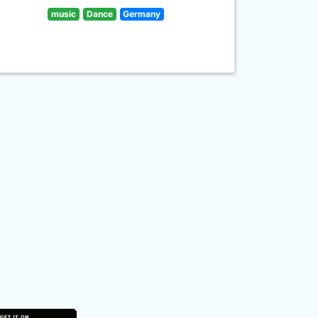
music
Dance
Germany