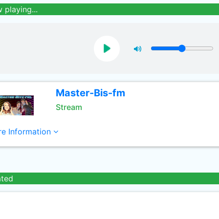
 playing...
Master-Bis-fm
Stream
e Information
ated