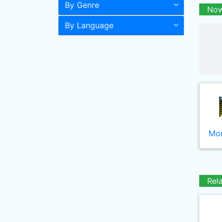
By Genre
Now
By Language
Mor
Rel